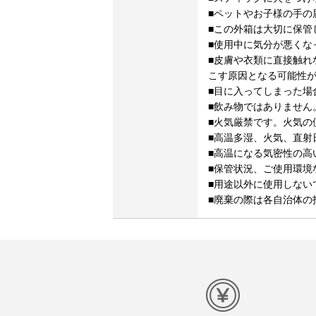
■ペットやお子様の手の
■この外箱は大切に保管
■使用中に気分が悪くな
■皮膚や衣類に直接触れ
こす原因となる可能性
■目に入ってしまった場
■飲み物ではありません
■火気厳禁です。火気の
■高温多湿、火気、直射
■高温になる気密性の高
■保管状況、ご使用環境
■用途以外に使用しない
■廃棄の際は各自治体の