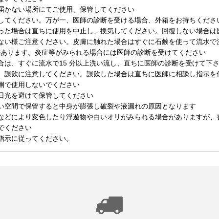
届かない場所にてご使用、保管してください
してください。万が一、医師の診断を受ける場合、外箱をお持ちくださ
った場合は直ちに使用を中止し、換気してください。回復しない場合は
ない様ご注意ください。皮膚に触れた場合はすぐに石鹸を使って流水で
があります。炎症等がみられる場合には医師の診断を受けてください
合は、すぐに流水で15 分以上洗い流し、直ちに医師の診断を受けて下
。誤飲に注意してください。誤飲した場合は直ちに医師に相談し指示を
側で使用しないでください
日光を避けて保管してください
い空間で保管すると中身が膨張し破裂や液漏れの原因となります
などにより変色したり浮遊物や白いオリがみられる場合がありますが、
でください
指示に従ってください。