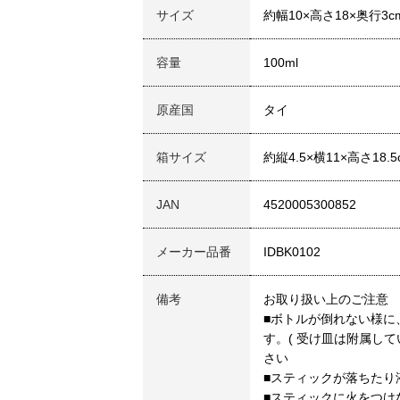
サイズ
約幅10×高さ18×奥行3c
容量
100ml
原産国
タイ
箱サイズ
約縦4.5×横11×高さ18.5
JAN
4520005300852
メーカー品番
IDBK0102
備考
お取り扱い上のご注意
■ボトルが倒れない様に
す。( 受け皿は附属し
さい
■スティックが落ちたり
■スティックに火をつけ