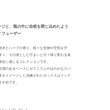
ージと、瓶の中に自然を閉じ込めたよう
ィフューザー
樹木とハーブの香り。様々な生物や空気を守
木々。その凛とした佇まいと日々移り変わる表
身近に感じるコレクションです。
定感のあるベースにゼラニウムやほのかなスパ
本をイメージした洗練されたボックスはインテ
すすめです。