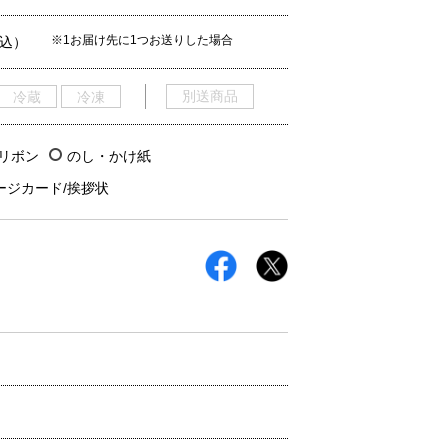
※1お届け先に1つお送りした場合
税込）
別送商品
冷蔵
冷凍
/リボン
のし・かけ紙
ージカード/挨拶状