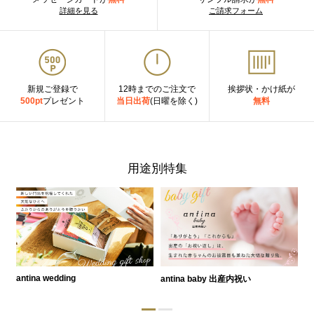
詳細を見る
ご請求フォーム
新規ご登録で
12時までのご注文で
挨拶状・かけ紙が
500pt
プレゼント
当日出荷
(日曜を除く)
無料
用途別特集
antina wedding
antina baby 出産内祝い
a