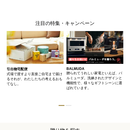
注目の特集・キャンペーン
BALMUDA
バ
引出物宅配便
、
贈られてうれしい家電といえば、バ
愛
式場で渡すより直接ご自宅まで届け
、
ルミューダ。洗練されたデザインと
ー
るそれが、わたしたちの考えるおも
的
機能性で、様々なギフトシーンに選
イ
てなし。
ン
ばれています。
器