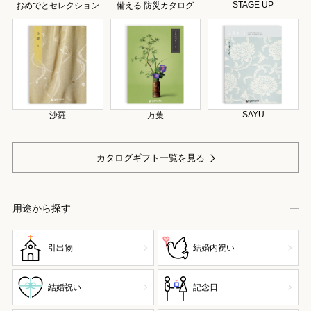
STAGE UP
おめでとセレクション
備える 防災カタログ
SAYU
沙羅
万葉
カタログギフト一覧を見る
用途から探す
引出物
結婚内祝い
結婚祝い
記念日