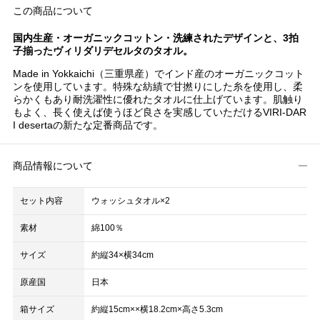
この商品について
国内生産・オーガニックコットン・洗練されたデザインと、3拍
子揃ったヴィリダリデセルタのタオル。
Made in Yokkaichi（三重県産）でインド産のオーガニックコット
ンを使用しています。特殊な紡績で甘撚りにした糸を使用し、柔
らかくもあり耐洗濯性に優れたタオルに仕上げています。肌触り
もよく、長く使えば使うほど良さを実感していただけるVIRI-DAR
I desertaの新たな定番商品です。
商品情報について
セット内容
ウォッシュタオル×2
素材
綿100％
サイズ
約縦34×横34cm
原産国
日本
箱サイズ
約縦15cm××横18.2cm×高さ5.3cm