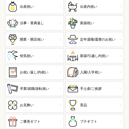
出産祝い
出産内祝い
法事・香典返し
新築祝い
開業・開店祝い
定年退職/還暦のお祝い
快気祝い
新築/引越し内祝い
お祝い返し/内祝い
入園/入学祝い
卒業/就職/栄転祝い
手土産/ご挨拶
お見舞い
景品
ご褒美ギフト
プチギフト