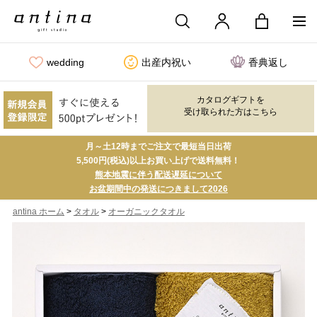
wedding
出産内祝い
香典返し
カタログギフトを
受け取られた方はこちら
月～土12時までご注文で最短当日出荷
5,500円(税込)以上お買い上げで送料無料！
熊本地震に伴う配送遅延について
お盆期間中の発送につきまして2026
>
>
antina ホーム
タオル
オーガニックタオル