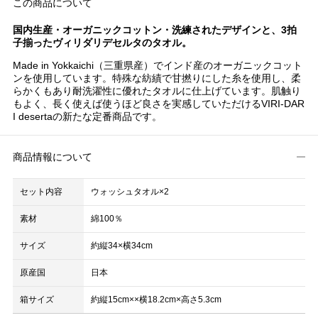
この商品について
国内生産・オーガニックコットン・洗練されたデザインと、3拍
子揃ったヴィリダリデセルタのタオル。
Made in Yokkaichi（三重県産）でインド産のオーガニックコット
ンを使用しています。特殊な紡績で甘撚りにした糸を使用し、柔
らかくもあり耐洗濯性に優れたタオルに仕上げています。肌触り
もよく、長く使えば使うほど良さを実感していただけるVIRI-DAR
I desertaの新たな定番商品です。
商品情報について
セット内容
ウォッシュタオル×2
素材
綿100％
サイズ
約縦34×横34cm
原産国
日本
箱サイズ
約縦15cm××横18.2cm×高さ5.3cm