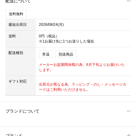
配送について
送料無料
最短出荷日
2026/08/24(月)
送料
0円（税込）
※1お届け先に1つお送りした場合
配送種別
常温
別送商品
メーカーお盆期間休暇の為、8月下旬よりお届けいた
します。
ギフト対応
出荷元が異なる為、ラッピング・のし・メッセージカ
ードはご利用いただけません。
ブランドについて
ブランド