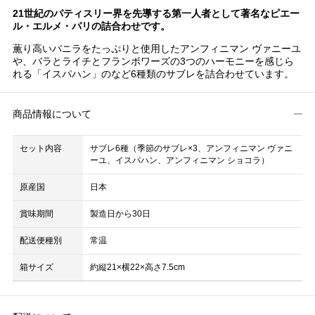
21世紀のパティスリー界を先導する第一人者として著名なピエー
ル・エルメ・パリの詰合わせです。
薫り高いバニラをたっぷりと使用したアンフィニマン ヴァニーユ
や、バラとライチとフランボワーズの3つのハーモニーを感じら
れる「イスパハン」のなど6種類のサブレを詰合わせています。
商品情報について
セット内容
サブレ6種（季節のサブレ×3、アンフィニマン ヴァニ
ーユ、イスパハン、アンフィニマン ショコラ）
原産国
日本
賞味期間
製造日から30日
配送便種別
常温
箱サイズ
約縦21×横22×高さ7.5cm