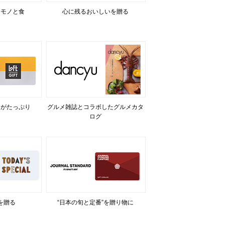
るモノと食
心に残るおいしいを贈る
力がたっぷり
グルメ雑誌とコラボしたグルメカタ
ログ
を贈る
“日本の旬と定番”を贈り物に