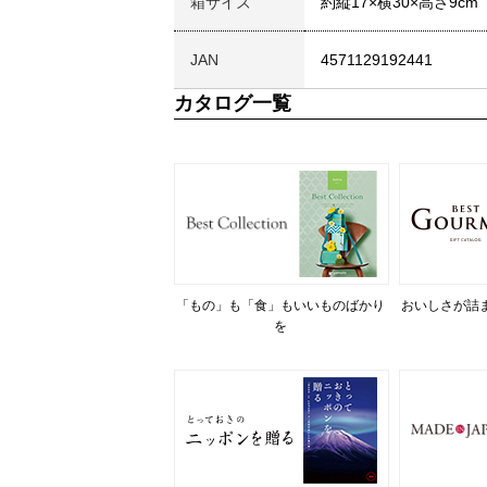
箱サイズ
約縦17×横30×高さ9cm
JAN
4571129192441
カタログ一覧
「もの」も「食」もいいものばかり
おいしさが詰
を