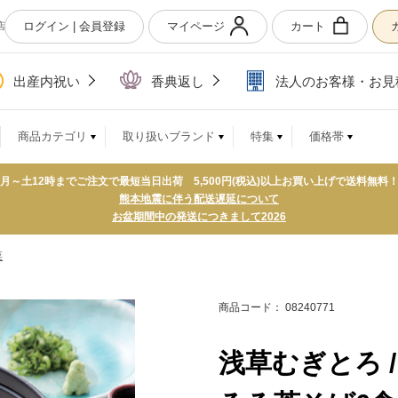
ログイン | 会員登録
マイページ
カート
店
出産内祝い
香典返し
法人のお客様・お見
商品カテゴリ
取り扱いブランド
特集
価格帯
月～土12時までご注文で最短当日出荷 5,500円(税込)以上お買い上げで送料無料
熊本地震に伴う配送遅延について
お盆期間中の発送につきまして2026
菜
商品コード： 08240771
浅草むぎとろ 