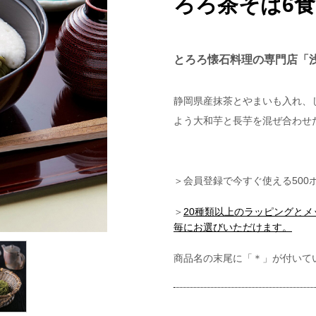
ろろ茶そば6
とろろ懐石料理の専門店「
静岡県産抹茶とやまいも入れ、
よう大和芋と長芋を混ぜ合わせ
＞会員登録で今すぐ使える500
＞
20種類以上のラッピングと
毎にお選びいただけます。
商品名の末尾に「＊」が付いて