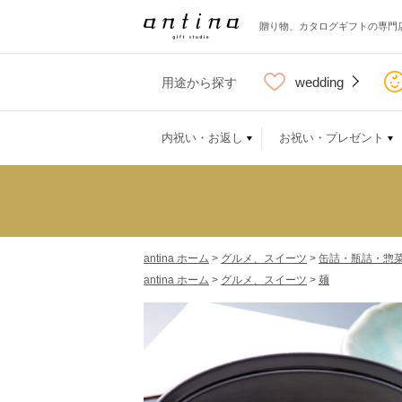
贈り物、カタログギフトの専門
wedding
用途から探す
内祝い・お返し
お祝い・プレゼント
antina ホーム
>
グルメ、スイーツ
>
缶詰・瓶詰・惣
antina ホーム
>
グルメ、スイーツ
>
麺