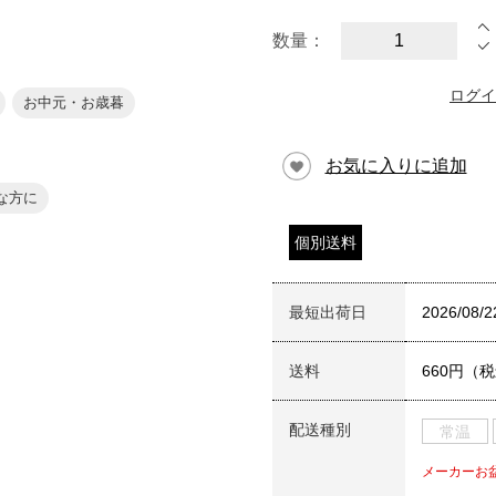
数量：
ログイ
お中元・お歳暮
お気に入りに追加
な方に
個別送料
最短出荷日
2026/08/2
送料
660円（
配送種別
常温
メーカーお