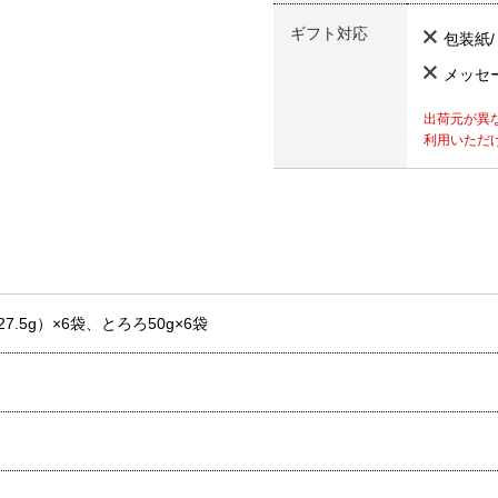
ギフト対応
包装紙
メッセ
出荷元が異
利用いただ
7.5g）×6袋、とろろ50g×6袋