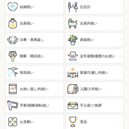
結婚祝い
記念日
出産祝い
出産内祝い
法事・香典返し
新築祝い
開業・開店祝い
定年退職/還暦のお祝い
快気祝い
新築/引越し内祝い
お祝い返し/内祝い
入園/入学祝い
卒業/就職/栄転祝い
手土産/ご挨拶
お見舞い
景品