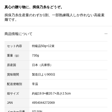
真心の贈り物に、揖保乃糸をどうぞ。
揖保乃糸生産量のわずか1割、一部熟練職人しか作れない高級素
麺です。
商品情報について
セット内容
特級品50g×12束
重量（g）
730g
原産国
日本（兵庫県）
賞味期間
製造日より900日
配送便種別
常温
箱サイズ
約縦19.9×横20.7×高さ2.5cm
JAN
4954044272069
メーカー品番
ST-20N