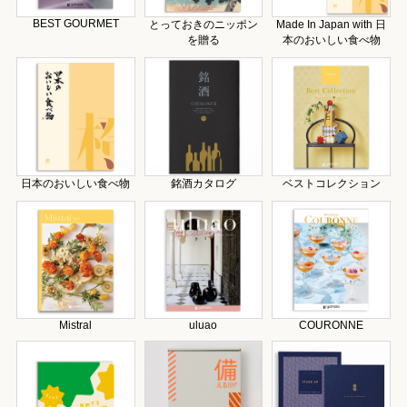
BEST GOURMET
とっておきのニッポン
Made In Japan with 日
を贈る
本のおいしい食べ物
日本のおいしい食べ物
銘酒カタログ
ベストコレクション
Mistral
uluao
COURONNE