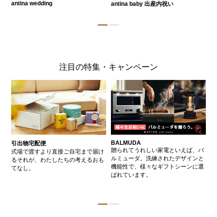
antina wedding
antina baby 出産内祝い
a
注目の特集・キャンペーン
BALMUDA
バ
引出物宅配便
、
贈られてうれしい家電といえば、バ
愛
式場で渡すより直接ご自宅まで届け
、
ルミューダ。洗練されたデザインと
ー
るそれが、わたしたちの考えるおも
的
機能性で、様々なギフトシーンに選
イ
てなし。
ン
ばれています。
器