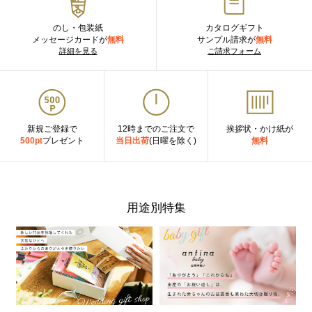
のし・包装紙
カタログギフト
メッセージカードが
無料
サンプル請求が
無料
詳細を見る
ご請求フォーム
新規ご登録で
12時までのご注文で
挨拶状・かけ紙が
500pt
プレゼント
当日出荷
(日曜を除く)
無料
用途別特集