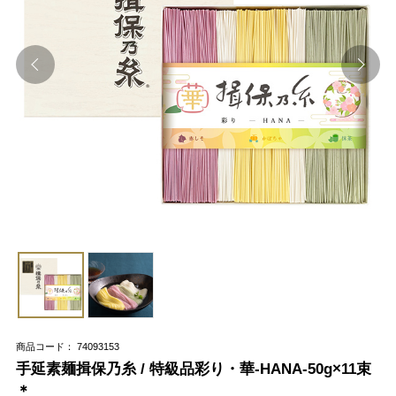
商品コード： 74093153
手延素麺揖保乃糸 / 特級品彩り・華-HANA-50g×11束
＊