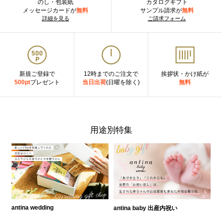
のし・包装紙
カタログギフト
メッセージカードが
無料
サンプル請求が
無料
詳細を見る
ご請求フォーム
新規ご登録で
12時までのご注文で
挨拶状・かけ紙が
500pt
プレゼント
当日出荷
(日曜を除く)
無料
用途別特集
antina wedding
antina baby 出産内祝い
a