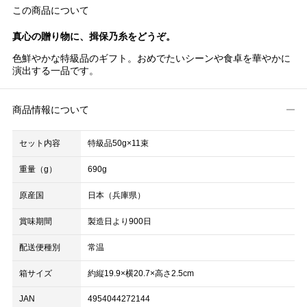
この商品について
真心の贈り物に、揖保乃糸をどうぞ。
色鮮やかな特級品のギフト。おめでたいシーンや食卓を華やかに
演出する一品です。
商品情報について
セット内容
特級品50g×11束
重量（g）
690g
原産国
日本（兵庫県）
賞味期間
製造日より900日
配送便種別
常温
箱サイズ
約縦19.9×横20.7×高さ2.5cm
JAN
4954044272144