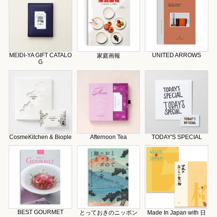
MEIDI-YA GIFT CATALO
UNITED ARROWS
家庭画報
G
CosmeKitchen & Biople
Afternoon Tea
TODAY'S SPECIAL
BEST GOURMET
とっておきのニッポン
Made In Japan with 日