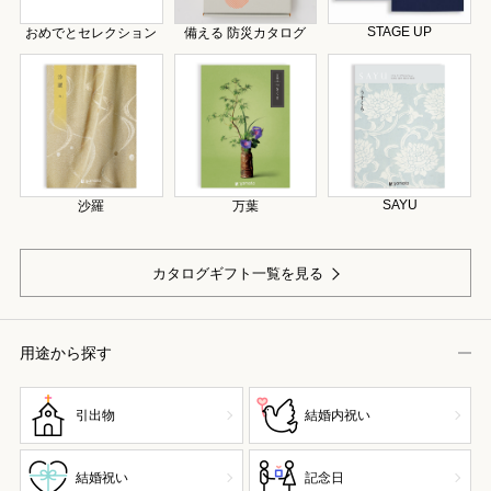
STAGE UP
おめでとセレクション
備える 防災カタログ
SAYU
沙羅
万葉
カタログギフト一覧を見る
用途から探す
引出物
結婚内祝い
結婚祝い
記念日