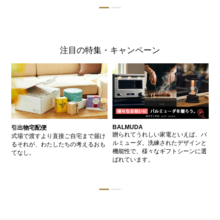
注目の特集・キャンペーン
BALMUDA
バ
引出物宅配便
、
贈られてうれしい家電といえば、バ
愛
式場で渡すより直接ご自宅まで届け
、
ルミューダ。洗練されたデザインと
ー
るそれが、わたしたちの考えるおも
的
機能性で、様々なギフトシーンに選
イ
てなし。
ン
ばれています。
器