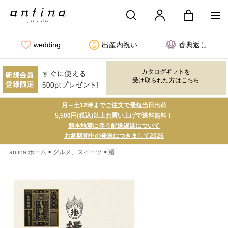
wedding
出産内祝い
香典返し
カタログギフトを
受け取られた方はこちら
月～土12時までご注文で最短当日出荷
5,500円(税込)以上お買い上げで送料無料！
熊本地震に伴う配送遅延について
お盆期間中の発送につきまして2026
>
>
antina ホーム
グルメ、スイーツ
麺