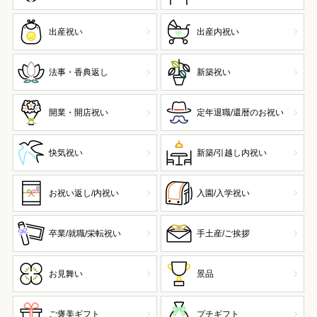
出産祝い
出産内祝い
法事・香典返し
新築祝い
開業・開店祝い
定年退職/還暦のお祝い
快気祝い
新築/引越し内祝い
お祝い返し/内祝い
入園/入学祝い
卒業/就職/栄転祝い
手土産/ご挨拶
お見舞い
景品
ご褒美ギフト
プチギフト