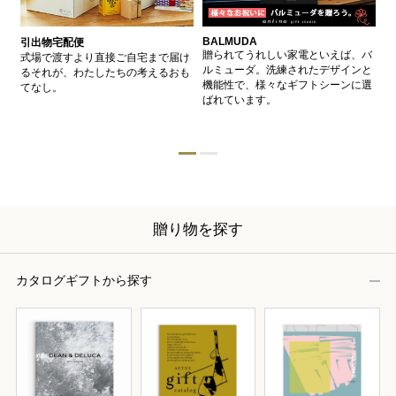
BALMUDA
バ
引出物宅配便
、
贈られてうれしい家電といえば、バ
愛
式場で渡すより直接ご自宅まで届け
、
ルミューダ。洗練されたデザインと
ー
るそれが、わたしたちの考えるおも
的
機能性で、様々なギフトシーンに選
イ
てなし。
ン
ばれています。
器
贈り物を探す
カタログギフトから探す