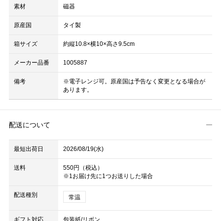
素材
磁器
原産国
タイ製
箱サイズ
約縦10.8×横10×高さ9.5cm
メーカー品番
1005887
備考
※電子レンジ可。原産国は予告なく変更となる場合が
あります。
配送について
最短出荷日
2026/08/19(水)
送料
550円（税込）
※1お届け先に1つお送りした場合
配送種別
常温
ギフト対応
包装紙/リボン