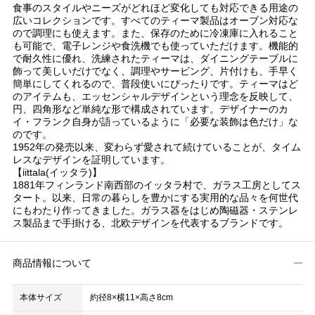
食事のスタイルやニーズがどれほど変化しても対応できる用途の
広いコレクションです。すべてのティーマ製品はオーブン対応な
ので調理にも使えます。また、保存のために冷凍庫に入れること
も可能で、電子レンジや食洗機でも使っていただけます。機能的
で耐久性に優れ、洗練されたティーマは、ダイニングテーブルに
飾って美しいだけでなく、調理やサービング、片付けも、手早く
簡単にしてくれるので、普段使いにぴったりです。ティーマはど
のアイテムも、エッセンシャルデザインという理念を反映して、
円、四角形など単純な形で構成されています。デザイナーのカ
イ・フランク自身が語っているように「必要な装飾は色だけ」な
のです。
1952年の発売以来、変わらず愛されて続けていることが、タイム
レスなデザインを証明しています。
【iittala(イッタラ)】
1881年フィンランド南西部のイッタラ村で、ガラス工房としてス
タート。以来、日常の暮らしを豊かにする実用的な品々を何世代
にもわたり作ってきました。ガラス器をはじめ陶磁器・ステンレ
ス製品まで手掛ける、北欧デザインを代表するブランドです。
商品情報について
本体サイズ
約径8×横11×高さ8cm