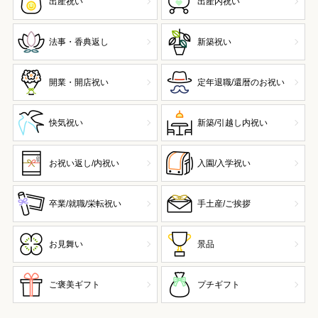
出産祝い
出産内祝い
法事・香典返し
新築祝い
開業・開店祝い
定年退職/還暦のお祝い
快気祝い
新築/引越し内祝い
お祝い返し/内祝い
入園/入学祝い
卒業/就職/栄転祝い
手土産/ご挨拶
お見舞い
景品
ご褒美ギフト
プチギフト