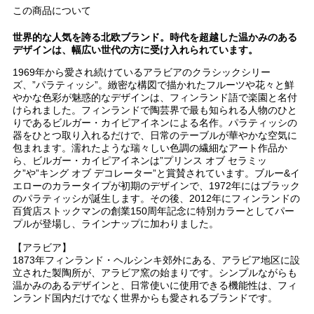
この商品について
世界的な人気を誇る北欧ブランド。時代を超越した温かみのある
デザインは、幅広い世代の方に受け入れられています。
1969年から愛され続けているアラビアのクラシックシリー
ズ、”パラティッシ”。緻密な構図で描かれたフルーツや花々と鮮
やかな色彩が魅惑的なデザインは、フィンランド語で楽園と名付
けられました。フィンランドで陶芸界で最も知られる人物のひと
りであるビルガー・カイピアイネンによる名作。パラティッシの
器をひとつ取り入れるだけで、日常のテーブルが華やかな空気に
包まれます。濡れたような瑞々しい色調の繊細なアート作品か
ら、ビルガー・カイピアイネンは”プリンス オブ セラミッ
ク”や”キング オブ デコレーター”と賞賛されています。ブルー&イ
エローのカラータイプが初期のデザインで、1972年にはブラック
のパラティッシが誕生します。その後、2012年にフィンランドの
百貨店ストックマンの創業150周年記念に特別カラーとしてパー
プルが登場し、ラインナップに加わりました。
【アラビア】
1873年フィンランド・ヘルシンキ郊外にある、アラビア地区に設
立された製陶所が、アラビア窯の始まりです。シンプルながらも
温かみのあるデザインと、日常使いに使用できる機能性は、フィ
ンランド国内だけでなく世界からも愛されるブランドです。