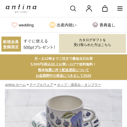
wedding
出産内祝い
香典返し
カタログギフトを
受け取られた方はこちら
月～土12時までご注文で最短当日出荷
5,500円(税込)以上お買い上げで送料無料！
熊本地震に伴う配送遅延について
お盆期間中の発送につきまして2026
>
>
antina ホーム
テーブルウェア
カップ・湯呑み・タンブラー