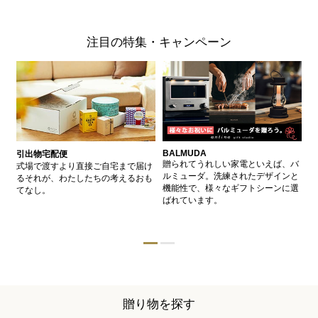
注目の特集・キャンペーン
BALMUDA
バ
引出物宅配便
、
贈られてうれしい家電といえば、バ
愛
式場で渡すより直接ご自宅まで届け
、
ルミューダ。洗練されたデザインと
ー
るそれが、わたしたちの考えるおも
的
機能性で、様々なギフトシーンに選
イ
てなし。
ン
ばれています。
器
贈り物を探す