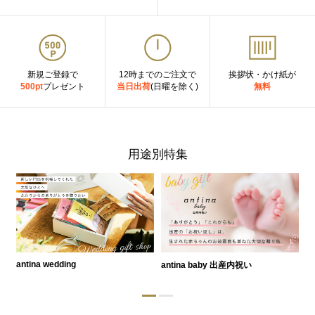
新規ご登録で
12時までのご注文で
挨拶状・かけ紙が
500pt
プレゼント
当日出荷
(日曜を除く)
無料
用途別特集
antina wedding
antina baby 出産内祝い
a