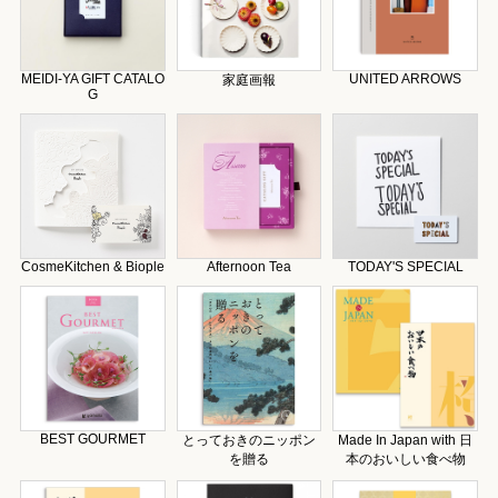
MEIDI-YA GIFT CATALO
UNITED ARROWS
家庭画報
G
CosmeKitchen & Biople
Afternoon Tea
TODAY'S SPECIAL
BEST GOURMET
とっておきのニッポン
Made In Japan with 日
を贈る
本のおいしい食べ物