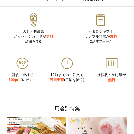
のし・包装紙
カタログギフト
メッセージカードが
無料
サンプル請求が
無料
詳細を見る
ご請求フォーム
新規ご登録で
12時までのご注文で
挨拶状・かけ紙が
500pt
プレゼント
当日出荷
(日曜を除く)
無料
用途別特集