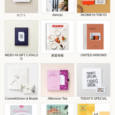
dancyu
AKOMEYA TOKYO
ロフト
MEIDI-YA GIFT CATALO
UNITED ARROWS
家庭画報
G
CosmeKitchen & Biople
Afternoon Tea
TODAY'S SPECIAL