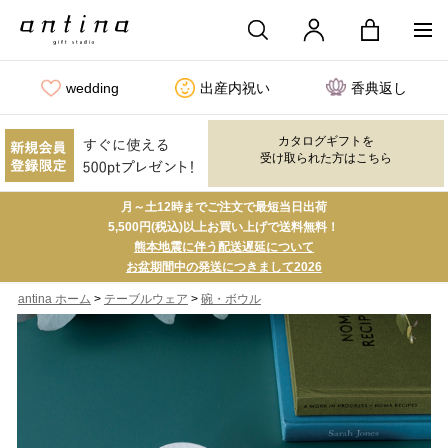
wedding
出産内祝い
香典返し
カタログギフトを
受け取られた方はこちら
月～土12時までご注文で最短当日出荷
5,500円(税込)以上お買い上げで送料無料！
熊本地震に伴う配送遅延について
お盆期間中の発送につきまして2026
>
>
antina ホーム
テーブルウェア
碗・ボウル