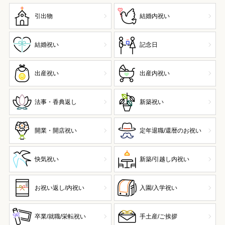
引出物
結婚内祝い
結婚祝い
記念日
出産祝い
出産内祝い
法事・香典返し
新築祝い
開業・開店祝い
定年退職/還暦のお祝い
快気祝い
新築/引越し内祝い
お祝い返し/内祝い
入園/入学祝い
卒業/就職/栄転祝い
手土産/ご挨拶