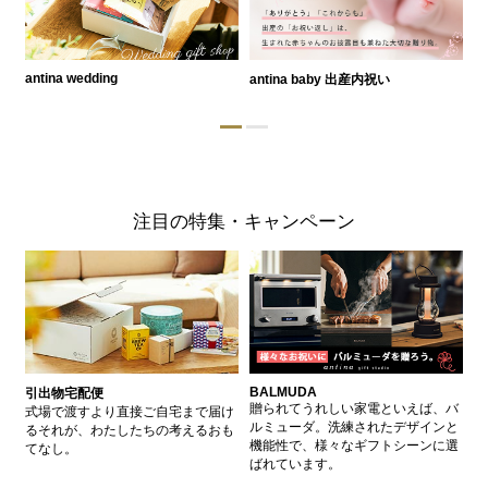
antina wedding
antina baby 出産内祝い
a
注目の特集・キャンペーン
BALMUDA
バ
引出物宅配便
、
贈られてうれしい家電といえば、バ
愛
式場で渡すより直接ご自宅まで届け
、
ルミューダ。洗練されたデザインと
ー
るそれが、わたしたちの考えるおも
的
機能性で、様々なギフトシーンに選
イ
てなし。
ン
ばれています。
器