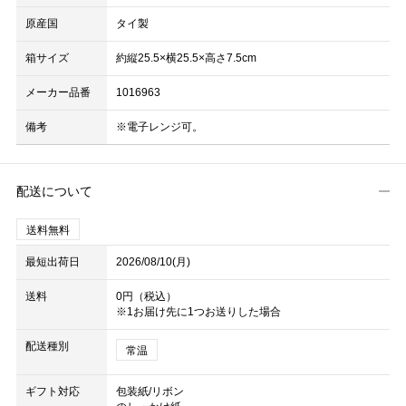
原産国
タイ製
箱サイズ
約縦25.5×横25.5×高さ7.5cm
メーカー品番
1016963
備考
※電子レンジ可。
配送について
送料無料
最短出荷日
2026/08/10(月)
送料
0円（税込）
※1お届け先に1つお送りした場合
配送種別
常温
ギフト対応
包装紙/リボン