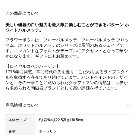
この商品について
美しい磁器の白い魅力を最大限に楽しむことができるパターン ホ
ワイトパルメッテ。
フラワーボウルは、ブルーパルメッテ、ブルーパルメッテ ブロッ
サム、ホワイトパルメッテのシリーズに展開のあるシェイプで
す。エレガントなフォルムがテーブルにアクセントとなって華や
かになります。ギフトにもお薦めです。
【ロイヤルコペンハーゲン】
1775年に開窯。常に時代の先を走り、こだわりあるライフスタイ
ルを象徴する存在であり続けています。ハンドペイントのデザイ
ンと、その一筆ごとに込められたクラフトマンの情熱は、世界か
ら求められる陶磁器ブランドとして高い評価を得ています。
商品情報について
本体サイズ
約縦26×横22.5高さH6.5cm
素材
ポーセリン