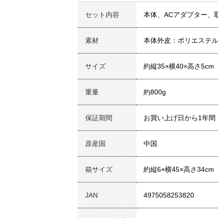
セット内容
本体、ACアダプター、
素材
本体外皮：ポリエステ
サイズ
約縦35×横40×高さ5cm
重量
約800g
保証期間
お買い上げ日から1年間
原産国
中国
箱サイズ
約縦6×横45×高さ34cm
JAN
4975058253820