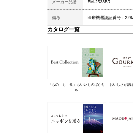
メーカー品番
EM-2538BR
備考
医療機器認証番号：228AG
カタログ一覧
「もの」も「食」もいいものばかり
おいしさが詰
を