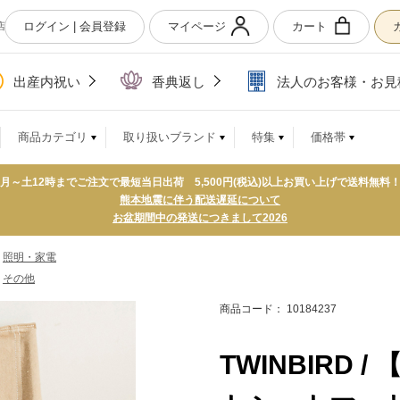
ログイン | 会員登録
マイページ
カート
店
出産内祝い
香典返し
法人のお客様・お見
商品カテゴリ
取り扱いブランド
特集
価格帯
月～土12時までご注文で最短当日出荷 5,500円(税込)以上お買い上げで送料無料
熊本地震に伴う配送遅延について
お盆期間中の発送につきまして2026
>
照明・家電
>
その他
商品コード： 10184237
TWINBIRD /