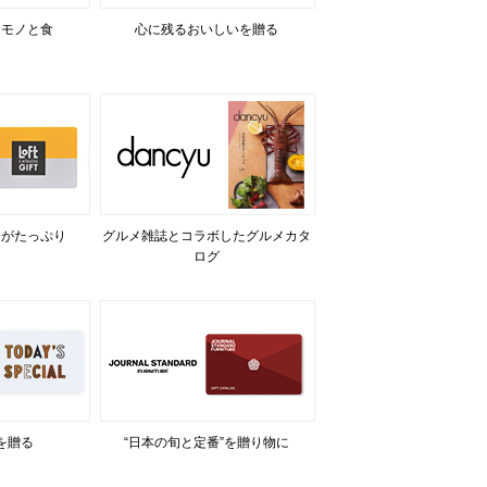
るモノと食
心に残るおいしいを贈る
力がたっぷり
グルメ雑誌とコラボしたグルメカタ
ログ
を贈る
“日本の旬と定番”を贈り物に