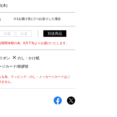
0(木)
※1お届け先に1つお送りした場合
）
別送商品
冷蔵
冷凍
盆期間休暇の為、8月下旬よりお届けいたします。
/リボン
のし・かけ紙
ージカード/挨拶状
なる為、ラッピング・のし・メッセージカードはご
けません。