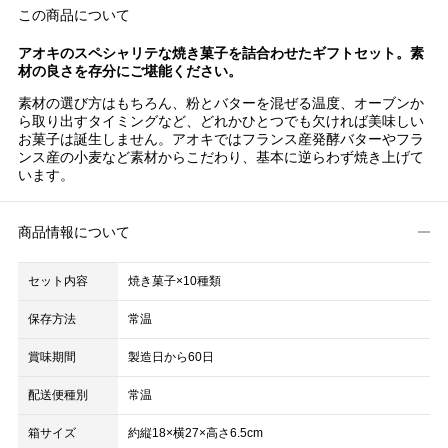
この商品について
アオキのスペシャリテな焼き菓子を詰合わせたギフトセット。素
材の良さを存分にご堪能ください。
素材の選び方はもちろん、粉とバターを混ぜる温度、オーブンか
ら取り出すタイミングなど、どれかひとつでも欠ければ美味しい
お菓子は誕生しません。アオキではフランス産発酵バターやフラ
ンス産の小麦など素材からこだわり、基本に逆らわず焼き上げて
います。
商品情報について
セット内容
焼き菓子×10種類
保存方法
常温
賞味期間
製造日から60日
配送便種別
常温
箱サイズ
約縦18×横27×高さ6.5cm