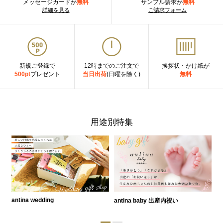
メッセージカードが
無料
サンプル請求が
無料
詳細を見る
ご請求フォーム
新規ご登録で
12時までのご注文で
挨拶状・かけ紙が
500pt
プレゼント
当日出荷
(日曜を除く)
無料
用途別特集
antina wedding
antina baby 出産内祝い
a