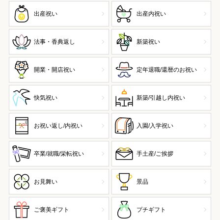
出産祝い
出産内祝い
法事・香典返し
新築祝い
開業・開店祝い
定年退職/還暦のお祝い
快気祝い
新築/引越し内祝い
お祝い返し/内祝い
入園/入学祝い
卒業/就職/栄転祝い
手土産/ご挨拶
お見舞い
景品
ご褒美ギフト
プチギフト