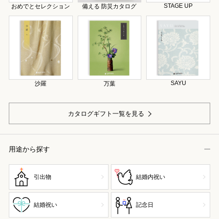
STAGE UP
おめでとセレクション
備える 防災カタログ
SAYU
沙羅
万葉
カタログギフト一覧を見る
用途から探す
引出物
結婚内祝い
結婚祝い
記念日