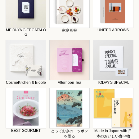
MEIDI-YA GIFT CATALO
UNITED ARROWS
家庭画報
G
CosmeKitchen & Biople
Afternoon Tea
TODAY'S SPECIAL
BEST GOURMET
とっておきのニッポン
Made In Japan with 日
を贈る
本のおいしい食べ物