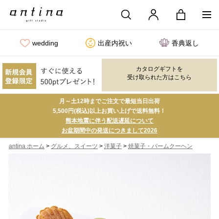
wedding
出産内祝い
香典返し
カタログギフトを
受け取られた方はこちら
月～土12時までご注文で最短当日出荷
5,500円(税込)以上お買い上げで送料無料！
熊本地震に伴う配送遅延について
お盆期間中の発送につきまして2026
>
>
>
antina ホーム
グルメ、スイーツ
洋菓子
焼菓子・バームクーヘン