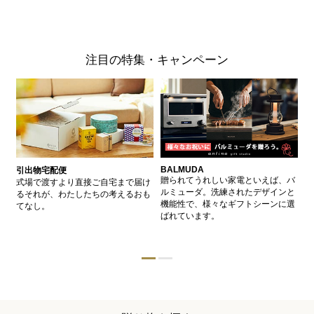
注目の特集・キャンペーン
BALMUDA
バ
引出物宅配便
、
贈られてうれしい家電といえば、バ
愛
式場で渡すより直接ご自宅まで届け
、
ルミューダ。洗練されたデザインと
ー
るそれが、わたしたちの考えるおも
的
機能性で、様々なギフトシーンに選
イ
てなし。
ン
ばれています。
器