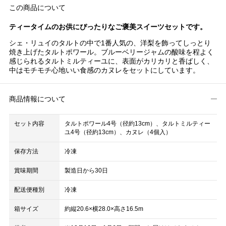
この商品について
ティータイムのお供にぴったりなご褒美スイーツセットです。
シェ・リュイのタルトの中で1番人気の、洋梨を飾ってしっとり
焼き上げたタルトポワール。ブルーベリージャムの酸味を程よく
感じられるタルトミルティーユに、表面がカリカリと香ばしく、
中はモチモチ心地いい食感のカヌレをセットにしています。
商品情報について
セット内容
タルトポワール4号（径約13cm）、タルトミルティー
ユ4号（径約13cm）、カヌレ（4個入）
保存方法
冷凍
賞味期間
製造日から30日
配送便種別
冷凍
箱サイズ
約縦20.6×横28.0×高さ16.5m