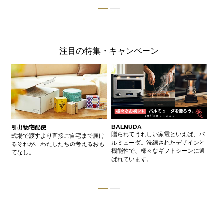
注目の特集・キャンペーン
BALMUDA
バ
引出物宅配便
、
贈られてうれしい家電といえば、バ
愛
式場で渡すより直接ご自宅まで届け
、
ルミューダ。洗練されたデザインと
ー
るそれが、わたしたちの考えるおも
的
機能性で、様々なギフトシーンに選
イ
てなし。
ン
ばれています。
器