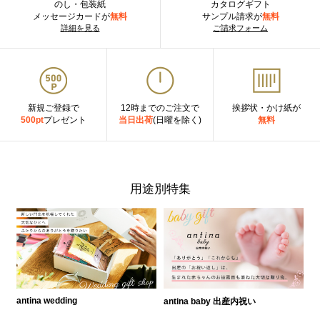
のし・包装紙
カタログギフト
メッセージカードが
無料
サンプル請求が
無料
詳細を見る
ご請求フォーム
新規ご登録で
12時までのご注文で
挨拶状・かけ紙が
500pt
プレゼント
当日出荷
(日曜を除く)
無料
用途別特集
antina wedding
antina baby 出産内祝い
a