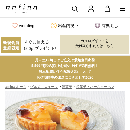
wedding
出産内祝い
香典返し
カタログギフトを
受け取られた方はこちら
月～土12時までご注文で最短当日出荷
5,500円(税込)以上お買い上げで送料無料！
熊本地震に伴う配送遅延について
お盆期間中の発送につきまして2026
>
>
>
antina ホーム
グルメ、スイーツ
洋菓子
焼菓子・バームクーヘン