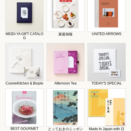
MEIDI-YA GIFT CATALO
UNITED ARROWS
家庭画報
G
CosmeKitchen & Biople
Afternoon Tea
TODAY'S SPECIAL
BEST GOURMET
とっておきのニッポン
Made In Japan with 日