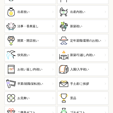
出産祝い
出産内祝い
法事・香典返し
新築祝い
開業・開店祝い
定年退職/還暦のお祝い
快気祝い
新築/引越し内祝い
お祝い返し/内祝い
入園/入学祝い
卒業/就職/栄転祝い
手土産/ご挨拶
お見舞い
景品
ご褒美ギフト
プチギフト