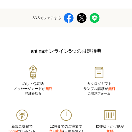
SNSでシェアする
antinaオンライン5つの限定特典
のし・包装紙
カタログギフト
メッセージカードが
無料
サンプル請求が
無料
詳細を見る
ご請求フォーム
新規ご登録で
12時までのご注文で
挨拶状・かけ紙が
500pt
プレゼント
当日出荷
(日曜を除く)
無料