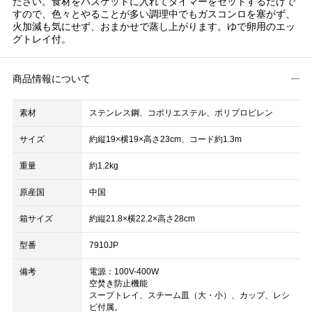
ださい。食材をバスケットに入れてタイマーをセットするだけで
すので、色々とやることが多い調理中でもガスコンロを塞がず、
火加減も気にせず、おまかせで蒸し上がります。ゆで卵用のエッ
グトレイ付。
商品情報について
素材
ステンレス鋼、コポリエステル、ポリプロピレン
サイズ
約縦19×横19×高さ23cm、コード約1.3m
重量
約1.2kg
原産国
中国
箱サイズ
約縦21.8×横22.2×高さ28cm
型番
7910JP
備考
電源：100V-400W
空焚き防止機能
スープトレイ、スチーム皿（大・小）、カップ、レシ
ピ付属。