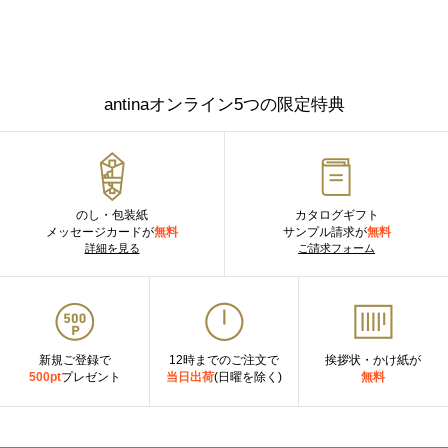
antinaオンライン5つの限定特典
のし・包装紙
カタログギフト
メッセージカードが
無料
サンプル請求が
無料
詳細を見る
ご請求フォーム
新規ご登録で
12時までのご注文で
挨拶状・かけ紙が
500pt
プレゼント
当日出荷
(日曜を除く)
無料