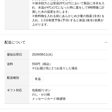
※保冷効力とは室温20℃±2℃において製品に冷水を入
れ、水温が4℃±1℃になった時に蓋をして6時間後に計
測した水の温度を示します。
※飲料物を入れる前にあらかじめ少量の熱湯 (冷水) を
入れ、1-2分程度予熱 (予冷) すると保温 (保冷) 効果が
上がります。
配送について
最短出荷日
2026/08/11(火)
送料
550円（税込）
※1お届け先に1つお送りした場合
配送種別
常温
ギフト対応
包装紙/リボン
のし・かけ紙
メッセージカード/挨拶状