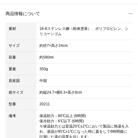
商品情報について
素材
18-8ステンレス鋼（粉体塗装）、ポリプロピレン、シ
リコーンゴム
サイズ
約径7×高さ24cm
容量
約580ml
重量
350g
原産国
中国
箱サイズ
約縦24.7×横8.3×高さ8cm
型番
20211
備考
保温効力：80℃以上 (6時間)
保冷効力：6℃以下 (6時間)
※保温効力とは室温20℃±2℃において製品に熱湯を入
れ、湯温が95℃±1℃になった時に蓋をして6時間後に
計測した湯の温度を示します。