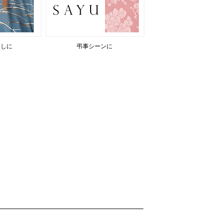
返しに
弔事シーンに