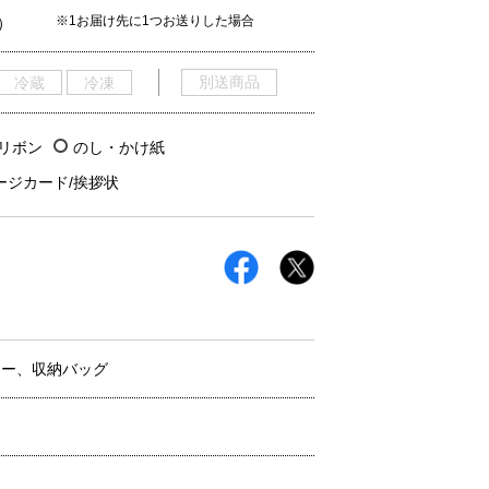
※1お届け先に1つお送りした場合
）
別送商品
冷蔵
冷凍
/リボン
のし・かけ紙
ージカード/挨拶状
ター、収納バッグ