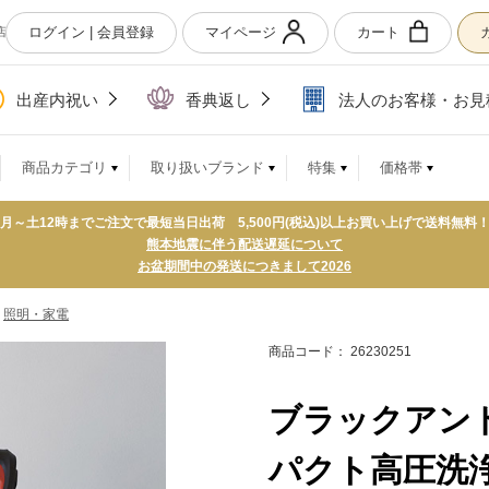
ログイン | 会員登録
マイページ
カート
店
出産内祝い
香典返し
法人のお客様・お見
商品カテゴリ
取り扱いブランド
特集
価格帯
月～土12時までご注文で最短当日出荷 5,500円(税込)以上お買い上げで送料無料
熊本地震に伴う配送遅延について
お盆期間中の発送につきまして2026
>
照明・家電
商品コード： 26230251
ブラックアンド
パクト高圧洗