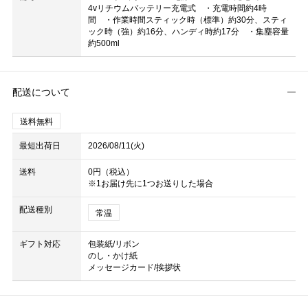
4vリチウムバッテリー充電式 ・充電時間約4時
間 ・作業時間スティック時（標準）約30分、スティ
ック時（強）約16分、ハンディ時約17分 ・集塵容量
約500ml
配送について
送料無料
最短出荷日
2026/08/11(火)
送料
0円（税込）
※1お届け先に1つお送りした場合
配送種別
常温
ギフト対応
包装紙/リボン
のし・かけ紙
メッセージカード/挨拶状