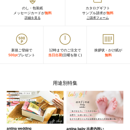
のし・包装紙
カタログギフト
メッセージカードが
無料
サンプル請求が
無料
詳細を見る
ご請求フォーム
新規ご登録で
12時までのご注文で
挨拶状・かけ紙が
500pt
プレゼント
当日出荷
(日曜を除く)
無料
用途別特集
antina wedding
antina baby 出産内祝い
a