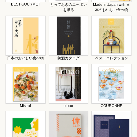
BEST GOURMET
とっておきのニッポン
Made In Japan with 日
を贈る
本のおいしい食べ物
日本のおいしい食べ物
銘酒カタログ
ベストコレクション
Mistral
uluao
COURONNE