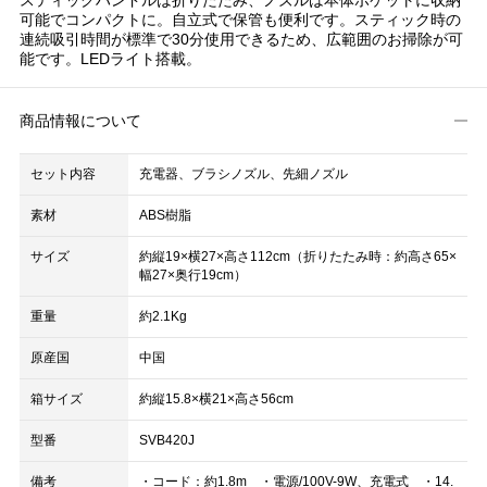
可能でコンパクトに。自立式で保管も便利です。スティック時の
連続吸引時間が標準で30分使用できるため、広範囲のお掃除が可
能です。LEDライト搭載。
商品情報について
セット内容
充電器、ブラシノズル、先細ノズル
素材
ABS樹脂
サイズ
約縦19×横27×高さ112cm（折りたたみ時：約高さ65×
幅27×奥行19cm）
重量
約2.1Kg
原産国
中国
箱サイズ
約縦15.8×横21×高さ56cm
型番
SVB420J
備考
・コード：約1.8m ・電源/100V-9W、充電式 ・14.