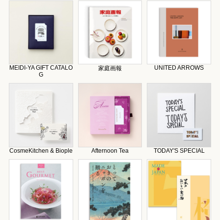
MEIDI-YA GIFT CATALO
UNITED ARROWS
家庭画報
G
CosmeKitchen & Biople
Afternoon Tea
TODAY'S SPECIAL