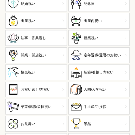
結婚祝い
記念日
出産祝い
出産内祝い
法事・香典返し
新築祝い
開業・開店祝い
定年退職/還暦のお祝い
快気祝い
新築/引越し内祝い
お祝い返し/内祝い
入園/入学祝い
卒業/就職/栄転祝い
手土産/ご挨拶
お見舞い
景品