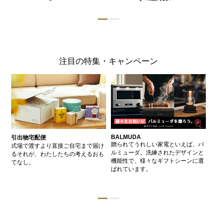
注目の特集・キャンペーン
BALMUDA
バ
引出物宅配便
、
贈られてうれしい家電といえば、バ
愛
式場で渡すより直接ご自宅まで届け
、
ルミューダ。洗練されたデザインと
ー
るそれが、わたしたちの考えるおも
的
機能性で、様々なギフトシーンに選
イ
てなし。
ン
ばれています。
器