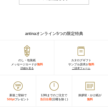
antinaオンライン5つの限定特典
のし・包装紙
カタログギフト
メッセージカードが
無料
サンプル請求が
無料
詳細を見る
ご請求フォーム
新規ご登録で
12時までのご注文で
挨拶状・かけ紙が
500pt
プレゼント
当日出荷
(日曜を除く)
無料