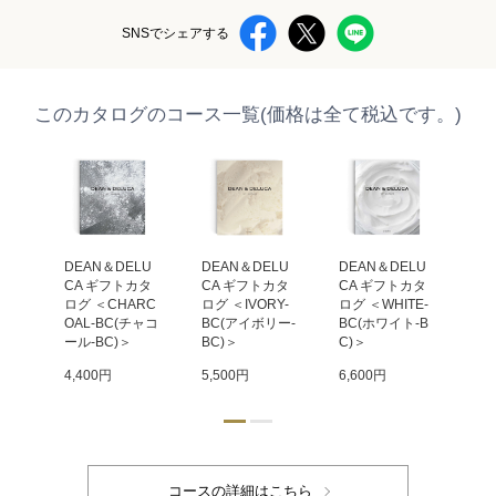
SNSでシェアする
このカタログのコース一覧(価格は全て税込です。)
LU
DEAN＆DELU
DEAN＆DELU
DEAN＆DELU
DE
カタ
CA ギフトカタ
CA ギフトカタ
CA ギフトカタ
C
ST
ログ ＜CHARC
ログ ＜IVORY-
ログ ＜WHITE-
ログ
リス
OAL-BC(チャコ
BC(アイボリー-
BC(ホワイト-B
BC
ール-BC)＞
BC)＞
C)＞
＞
4,400円
5,500円
6,600円
9,