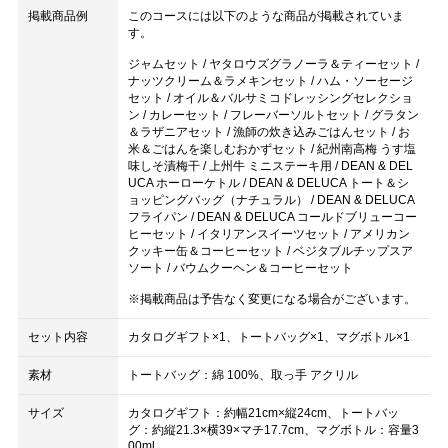
掲載商品例
このコースには以下のような商品が掲載されていま
す。
ジャムセット / ヤタロウズグラノーラ＆ティーセット /
ナッツクリーム＆ラメキンセット / ハム・ソーセージ
セット / オイル＆バルサミコドレッシングセレクショ
ン / カレーセット / フレーバーソルトセット / グラタン
＆ラザニアセット / 漁師の炊き込みごはんセット / お
米＆ごはんを楽しむおかずセット / 紀州南高梅 うす塩
味しそ漬梅干 / 上州牛 ミニステーキ用 / DEAN & DEL
UCA ホーローケトル / DEAN & DELUCA トート＆シ
ョッピングバッグ（ナチュラル） / DEAN & DELUCA
フライパン / DEAN & DELUCA コールドブリューコー
ヒーセット / イタリアンスイーツセット / アメリカン
クッキー缶＆コーヒーセット / ベジタブルチップスア
ソート / バウムクーヘン＆コーヒーセット
※掲載商品は予告なく変更になる場合がございます。
セット内容
カタログギフト×1、トートバッグ×1、マグボトル×1
素材
トートバッグ：綿 100%、取っ手 アクリル
サイズ
カタログギフト：約幅21cm×縦24cm、トートバッ
グ：約縦21.3×横39×マチ17.7cm、マグボトル：容量3
00ml