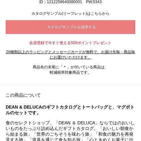
ID：1212259640080001 PW:0343
カタログサンプル(リーフレット)はこちらから
会員登録で今すぐ使える500ポイントプレゼント
20種類以上のラッピングとメッセージカードが無料で、お届け先毎・商品毎
にお選びいただけます。
商品名の末尾に「＊」が付いている商品は、
軽減税率対象商品です。
この商品について
DEAN & DELUCAのギフトカタログとトートバッグと、マグボト
ルのセットです。
食のセレクトショップ、「DEAN ＆ DELUCA」ならではのおいし
いものをたっぷり詰め込んだギフトカタログ。「おいしい朝食か
ら始まる旅」「世界のごちそうを味わう旅」「和食の魅力を再発
見する旅」「道具を通じて食を知る旅」「心ときめくお菓子に出