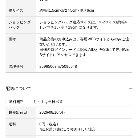
箱サイズ
約幅41.5cm×縦27.5cm×厚さ6cm
ショッピング
ショッピングバッグ適応サイズは、
M-2サイズ(約幅4
バッグ
1.5×マチ15×高さ29cm)
になります。
備考
商品交換のお申込みは、専用WEBサイトからのみご注
文いただけます。
同梱のログインカードに記載のIDとPASSにて専用WE
Bサイトにアクセスできます。
管理番号
25965008m75095648
配送について
送料無料
月～土は当日出荷
最短出荷日
2026/08/10(月)
送料
0円（税込）
※1お届け先に1つお送りした場合