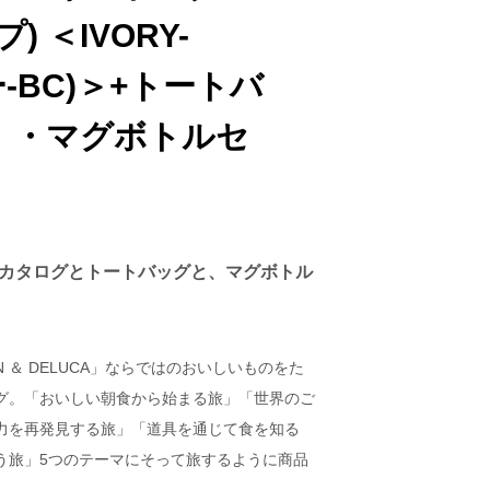
22,000円
初盆のお供え
 ＜IVORY-
以下
22,001円
-BC)＞+トートバ
以上
）・マグボトルセ
ギフトカタログとトートバッグと、マグボトル
 ＆ DELUCA」ならではのおいしいものをた
グ。「おいしい朝食から始まる旅」「世界のご
力を再発見する旅」「道具を通じて食を知る
う旅」5つのテーマにそって旅するように商品