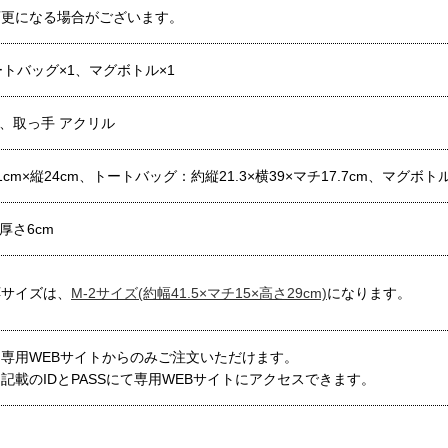
変更になる場合がございます。
トバッグ×1、マグボトル×1
%、取っ手 アクリル
m×縦24cm、トートバッグ：約縦21.3×横39×マチ17.7cm、マグボトル
×厚さ6cm
応サイズは、
M-2サイズ(約幅41.5×マチ15×高さ29cm)
になります。
専用WEBサイトからのみご注文いただけます。
記載のIDとPASSにて専用WEBサイトにアクセスできます。