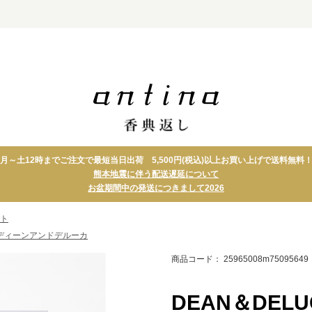
グギフ
ブランドのカタロ
グギフト
月～土12時までご注文で最短当日出荷 5,500円(税込)以上お買い上げで送料無料
熊本地震に伴う配送遅延について
アクタス
タオル
お盆期間中の発送につきまして2026
ディーンアンドデル
ホーム
ーカ
ズ
ット
ダンチュウ
フーズ
ディーンアンドデルーカ
家庭画報
ドリン
商品コード： 25965008m75095649
イルムス
スイー
th 日本の
DEAN＆DEL