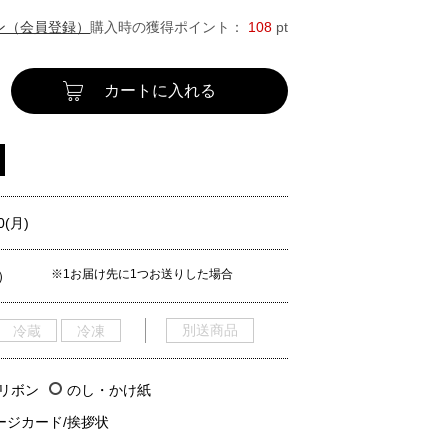
ン（会員登録）
購入時の獲得ポイント：
108
pt
カートに入れる
0(月)
※1お届け先に1つお送りした場合
）
別送商品
冷蔵
冷凍
/リボン
のし・かけ紙
ージカード/挨拶状