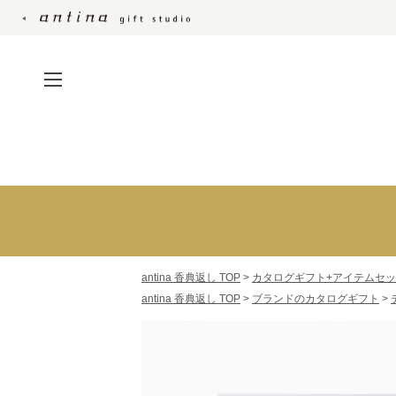
仏事の定番のカタロ
ト
仏事の定番のカタログ
ギフト
沙羅
ブランドのカタログギ
万葉
フト
antina 香典返し TOP
>
カタログギフト+アイテムセ
サユウ
持ち運びやすいカード
antina 香典返し TOP
>
ブランドのカタログギフト
>
ベストグルメ
型カタログ
銘酒カタログ
カタログギフト+アイテ
MADE IN JAPAN wi
ムセット
おいしい食べ物
日本のおいしい食べ物