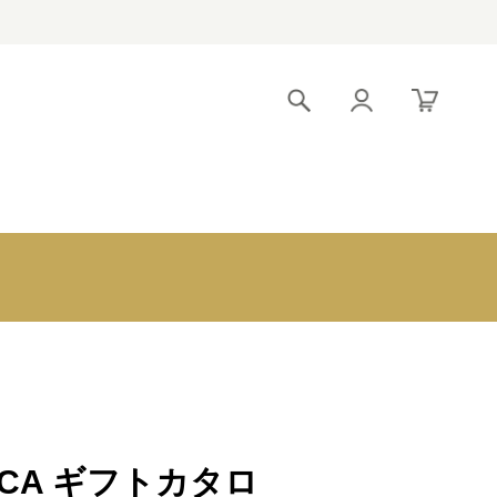
！
2,200円以
香典返しの挨拶
下
状文例
グッ
3,300円以
エクセルでのお
下
申込
5,500円以
ク
初盆（新盆）
下
ツ
とは
11,000円
以下
UCA ギフトカタロ
初盆のお返し