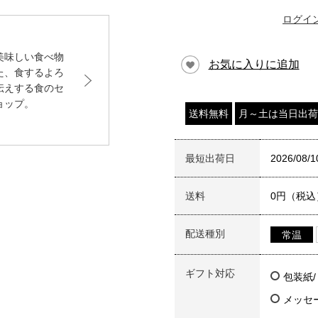
ログイ
美味しい食べ物
お気に入りに追加
た、食するよろ
伝えする食のセ
ョップ。
送料無料
月～土は当日出荷
最短出荷日
2026/08/1
送料
0円（税込
配送種別
常温
ギフト対応
包装紙
メッセ