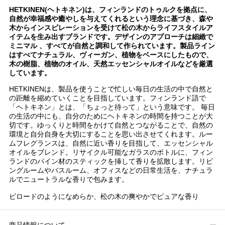
HETKINEN(ヘトキネン)は、フィンランドのトゥルクを拠点に、
自然が幸福感や癒やしを与えてくれるという理念に基づき、森や
木からインスピレーションを受けて松の木からライフスタイルア
イテムを生み出すブランドです。デザインのアプローチは細緻で
ミニマル 、すべてが自然と調和して作られています。製品ライン
はすべてナチュラル、ヴィーガン、植物をベースにしたもので、
木の樹脂、植物のオイル、天然エッセンシャルオイルなどを厳選
しています。
HETKINENは、製品を使うことで忙しい毎日の生活の中で自然と
の距離を縮めていくことを目指しています。フィンランド語で
「ヘトキネン」とは、「ちょっと待って」という意味です。 毎日
の生活の中にも、自分のためにヘトキネンの時間を持つことが大
切です。ゆっくりと時間をかけて自然とつながることで、自然の
環境と自分自身を大切にすることを思い出させてくれます。ルー
ムフレグランスは、自然に近い香りを目指して、エッセンシャル
オイルをブレンド。リサイクル可能なガラスのボトルに、フィン
ランドのパイン材のスティックを挿して香りを拡散します。リビ
ングルームやバスルーム、オフィスなどの日常生活を、ナチュラ
ルでニュートラルな香りで包みます。
ビロードのようになめらか、松の木の爽やかでピュアな香り