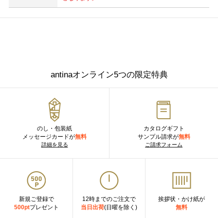
antinaオンライン5つの限定特典
のし・包装紙
カタログギフト
メッセージカードが
無料
サンプル請求が
無料
詳細を見る
ご請求フォーム
新規ご登録で
12時までのご注文で
挨拶状・かけ紙が
500pt
プレゼント
当日出荷
(日曜を除く)
無料