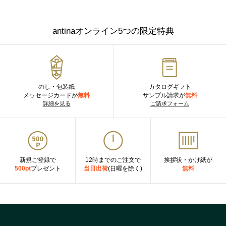
antinaオンライン5つの限定特典
のし・包装紙
カタログギフト
メッセージカードが
無料
サンプル請求が
無料
詳細を見る
ご請求フォーム
新規ご登録で
12時までのご注文で
挨拶状・かけ紙が
500pt
プレゼント
当日出荷
(日曜を除く)
無料