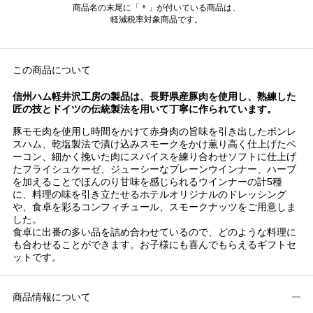
商品名の末尾に「＊」が付いている商品は、
軽減税率対象商品です。
この商品について
信州ハム軽井沢工房の製品は、長野県産豚肉を使用し、熟練した
匠の技とドイツの伝統製法を用いて丁寧に作られています。
豚モモ肉を使用し時間をかけて赤身肉の旨味を引き出したボンレ
スハム、乾塩製法で漬け込みスモークをかけ薫り高く仕上げたベ
ーコン、細かく挽いた肉にスパイスを練り合わせソフトに仕上げ
たフライシュケーゼ、ジューシーなプレーンウインナー、ハーブ
を加えることでほんのり甘味を感じられるウインナーの計5種
に、料理の味を引き立たせるホテルオリジナルのドレッシング
や、食卓を彩るコンフィチュール、スモークナッツをご用意しま
した。
食卓に出番の多い品を詰め合わせているので、どのような料理に
も合わせることができます。お子様にも喜んでもらえるギフトセ
ットです。
商品情報について