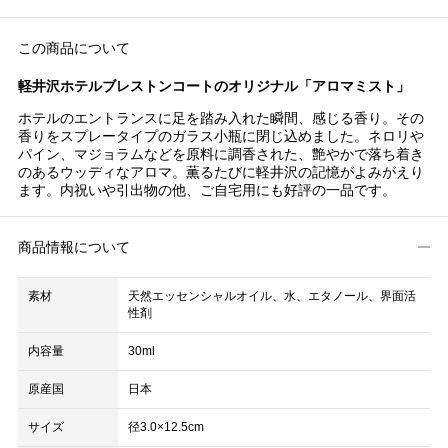
この商品について
軽井沢ホテルブレストンコートのオリジナル「アロマミスト」
ホテルのエントランスに足を踏み入れた瞬間、感じる香り。その
香りをスプレータイプのガラス小瓶に閉じ込めました。ネロリや
パイン、マジョラムなどを原料に調香された、艶やかで落ち着き
のあるウッディなアロマ。薫るたびに軽井沢の記憶がよみがえり
ます。内祝いや引出物の他、ご自宅用にも好評の一品です。
商品情報について
素材
天然エッセンシャルオイル、水、エタノール、界面活
性剤
内容量
30ml
原産国
日本
サイズ
径3.0×12.5cm