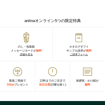
antinaオンライン5つの限定特典
のし・包装紙
カタログギフト
メッセージカードが
無料
サンプル請求が
無料
詳細を見る
ご請求フォーム
新規ご登録で
12時までのご注文で
挨拶状・かけ紙が
500pt
プレゼント
当日出荷
(日曜を除く)
無料