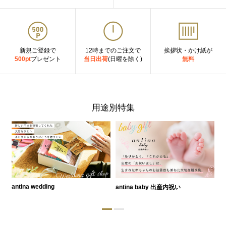
新規ご登録で
12時までのご注文で
挨拶状・かけ紙が
500pt
プレゼント
当日出荷
(日曜を除く)
無料
用途別特集
antina wedding
antina baby 出産内祝い
a