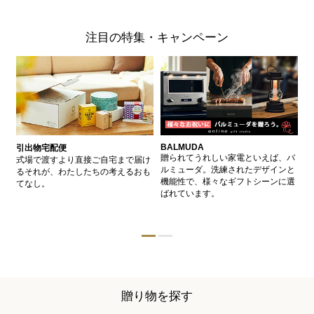
注目の特集・キャンペーン
BALMUDA
バ
引出物宅配便
、
贈られてうれしい家電といえば、バ
愛
式場で渡すより直接ご自宅まで届け
、
ルミューダ。洗練されたデザインと
ー
るそれが、わたしたちの考えるおも
的
機能性で、様々なギフトシーンに選
イ
てなし。
ン
ばれています。
器
贈り物を探す