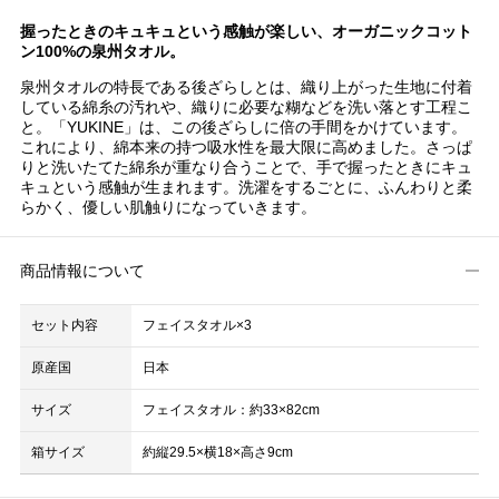
握ったときのキュキュという感触が楽しい、オーガニックコット
ン100%の泉州タオル。
泉州タオルの特長である後ざらしとは、織り上がった生地に付着
している綿糸の汚れや、織りに必要な糊などを洗い落とす工程こ
と。「YUKINE」は、この後ざらしに倍の手間をかけています。
これにより、綿本来の持つ吸水性を最大限に高めました。さっぱ
りと洗いたてた綿糸が重なり合うことで、手で握ったときにキュ
キュという感触が生まれます。洗濯をするごとに、ふんわりと柔
らかく、優しい肌触りになっていきます。
商品情報について
セット内容
フェイスタオル×3
原産国
日本
サイズ
フェイスタオル：約33×82cm
箱サイズ
約縦29.5×横18×高さ9cm