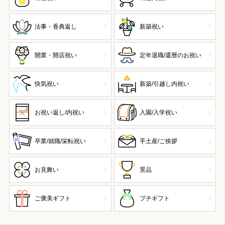
法事・香典返し
新築祝い
開業・開店祝い
定年退職/還暦のお祝い
快気祝い
新築/引越し内祝い
お祝い返し/内祝い
入園/入学祝い
卒業/就職/栄転祝い
手土産/ご挨拶
お見舞い
景品
ご褒美ギフト
プチギフト