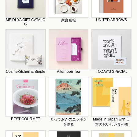
MEIDI-YA GIFT CATALO
UNITED ARROWS
家庭画報
G
CosmeKitchen & Biople
Afternoon Tea
TODAY'S SPECIAL
BEST GOURMET
とっておきのニッポン
Made In Japan with 日
を贈る
本のおいしい食べ物