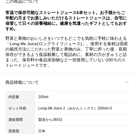
この商品について
常温で保存可能なストレートジュース6本セット。お子様からご
年配の方までお楽しみいただけるストレートジュースは、自宅に
保管して日々の栄養補給に。健康を気遣ったギフトとしてもおす
すめ。
野菜と果物のおいしさをいつでもどこでも気軽に手軽に味わえる
「Long-life Juice(ロングライフジュース)」。使用する食材は国産
の栽培方法にこだわった野菜と果物のみ。丁寧に搾った後、長期
保存ができるよう低温殺菌して瓶詰めに。素材の力がぎゅうと詰
まった、保存料や食品添加物など一切使用していない100％のス
トレートジュースです。
商品情報について
内容量
200ml
セット内容
Long-life Juice 2（みかんミックス）200ml×3
賞味期間
製造から365日
原産国
日本