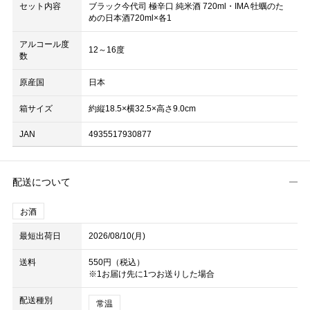
セット内容
ブラック今代司 極辛口 純米酒 720ml・IMA 牡蠣のた
めの日本酒720ml×各1
アルコール度
12～16度
数
原産国
日本
箱サイズ
約縦18.5×横32.5×高さ9.0cm
JAN
4935517930877
配送について
お酒
最短出荷日
2026/08/10(月)
送料
550円（税込）
※1お届け先に1つお送りした場合
配送種別
常温