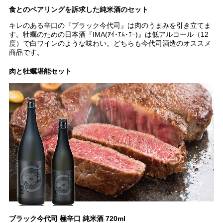
食とのペアリングを訴求した純米酒のセット
キレのある辛口の『ブラック今代司』は肉のうまみを引き立てま
す。牡蠣のための日本酒『IMA(ｱｲ･ｴﾑ･ｴｰ)』は低アルコール（12
度）で白ワインのような味わい。どちらも今代司酒造のオススメ
商品です。
肉と牡蠣堪能セット
ブラック今代司 極辛口 純米酒 720ml