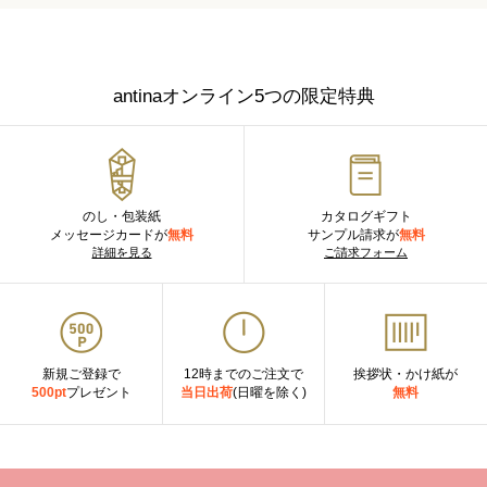
antinaオンライン5つの限定特典
のし・包装紙
カタログギフト
メッセージカードが
無料
サンプル請求が
無料
詳細を見る
ご請求フォーム
新規ご登録で
12時までのご注文で
挨拶状・かけ紙が
500pt
プレゼント
当日出荷
(日曜を除く)
無料