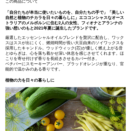
この商品について
「自分たちが本当に使いたいものを、自分たちの手で」「美しい
自然と植物のチカラを日々の暮らしに」エココンシャスなオース
トラリアのメルボルンに住む2人の女性、フィオナとアランナの
強い想いのもと2021年夏に誕生したブランドです。
厳選したエッセンシャルオイルブレンドを贅沢に配合し、ワック
スはススが出にくく、燃焼時間が長い大豆由来のソイワックスを
採用したキャンドル。ウッドウィック(芯)が優しく燃え上がる音
とゆらぎは、心を落ち着かせ深い休息を感じさせてくれます。ほ
こりを寄せ付けず香りを長続きさせるカバー付き。
ベチバーにスモーキーアンバー、ブラッドオレンジが重なり、官
能的で温かみのある香りです。
植物の力を日々の暮らしに