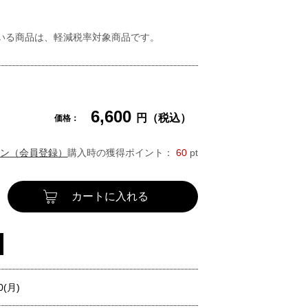
いる商品は、軽減税率対象商品です。
6,600
円（税込）
価格：
ン（会員登録）
購入時の獲得ポイント：
60
pt
カートに入れる
0(月)