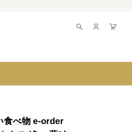
！
2,200円以
香典返しの挨拶
下
状文例
グッ
3,300円以
エクセルでのお
下
申込
5,500円以
ク
初盆（新盆）
下
ツ
とは
べ物 e-order
11,000円
以下
初盆のお返し