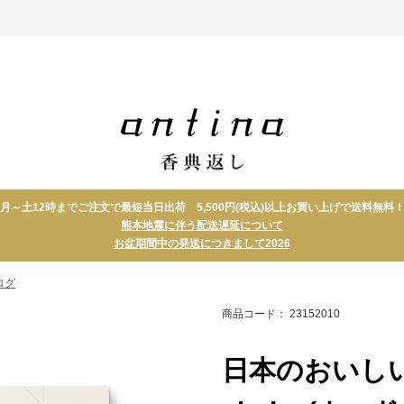
グギフ
ブランドのカタロ
グギフト
月～土12時までご注文で最短当日出荷 5,500円(税込)以上お買い上げで送料無料
熊本地震に伴う配送遅延について
アクタス
タオル
お盆期間中の発送につきまして2026
ディーンアンドデル
ホーム
ーカ
ズ
ログ
ダンチュウ
フーズ
商品コード： 23152010
家庭画報
ドリン
イルムス
スイー
th 日本の
日本のおいしい食