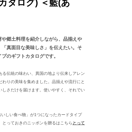
ドカタログ) ＜藍(あ
22,000円
初盆のお供え
以下
22,001円
以上
材や郷土料理を紹介しながら、品揃えや
、「真面目な美味しさ」を伝えたい。そ
イプのギフトカタログです。
ある伝統の味わい、異国の地より伝来しアレン
だわりの美味を集めました。品揃えや流行にと
いしさだけを届けます。使いやすく、それでい
。
日本のおいしい食べ物」が1つになったカードタイプ
。とっておきのニッポンを贈るはこちら
とって