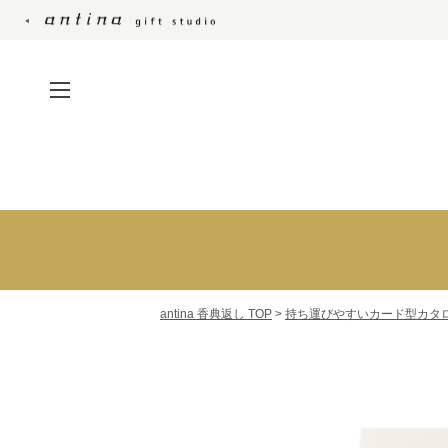
仏事の定番のカタロ
ト
仏事の定番のカタログ
ギフト
沙羅
ブランドのカタログギ
万葉
フト
antina 香典返し TOP
>
持ち運びやすいカード型カタ
サユウ
持ち運びやすいカード
ベストグルメ
型カタログ
銘酒カタログ
カタログギフト+アイテ
MADE IN JAPAN wi
ムセット
おいしい食べ物
日本のおいしい食べ物