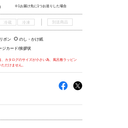
※1お届け先に1つお送りした場合
）
別送商品
冷蔵
冷凍
/リボン
のし・かけ紙
ージカード/挨拶状
は、カタログのサイズが小さい為、風呂敷ラッピン
いただけません。