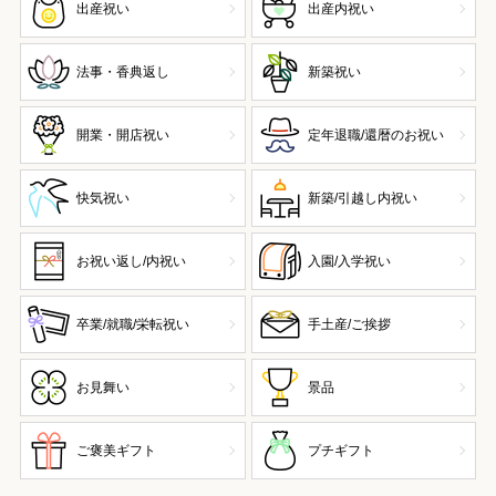
出産祝い
出産内祝い
法事・香典返し
新築祝い
開業・開店祝い
定年退職/還暦のお祝い
快気祝い
新築/引越し内祝い
お祝い返し/内祝い
入園/入学祝い
卒業/就職/栄転祝い
手土産/ご挨拶
お見舞い
景品
ご褒美ギフト
プチギフト