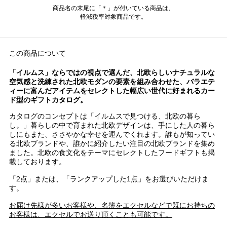
商品名の末尾に「＊」が付いている商品は、
軽減税率対象商品です。
この商品について
「イルムス」ならではの視点で選んだ、北欧らしいナチュラルな
空気感と洗練された北欧モダンの要素を組み合わせた、バラエテ
ィーに富んだアイテムをセレクトした幅広い世代に好まれるカー
ド型のギフトカタログ。
カタログのコンセプトは「イルムスで見つける、北欧の暮ら
し。」暮らしの中で育まれた北欧デザインは、手にした人の暮ら
しにもまた、ささやかな幸せを運んでくれます。誰もが知ってい
る北欧ブランドや、誰かに紹介したい注目の北欧ブランドを集め
ました。北欧の食文化をテーマにセレクトしたフードギフトも掲
載しております。
「2点」または、「ランクアップした1点」をお選びいただけま
す。
お届け先様が多いお客様や、名簿をエクセルなどで既にお持ちの
お客様は、エクセルでお送り頂くことも可能です。