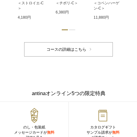
C＞
＜ストロイエ-C
＜チボリ-C＞
＜コペンハーゲ
＜
＞
ン-C＞
ン
6,380円
4,180円
11,880円
17
antinaオンライン5つの限定特典
のし・包装紙
カタログギフト
メッセージカードが
無料
サンプル請求が
無料