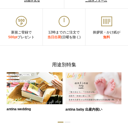
詳細を見る
ご請求フォーム
新規ご登録で
12時までのご注文で
挨拶状・かけ紙が
500pt
プレゼント
当日出荷
(日曜を除く)
無料
用途別特集
antina wedding
antina baby 出産内祝い
a