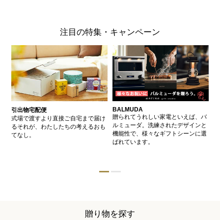
注目の特集・キャンペーン
BALMUDA
バ
引出物宅配便
、
贈られてうれしい家電といえば、バ
愛
式場で渡すより直接ご自宅まで届け
、
ルミューダ。洗練されたデザインと
ー
るそれが、わたしたちの考えるおも
的
機能性で、様々なギフトシーンに選
イ
てなし。
ン
ばれています。
器
贈り物を探す