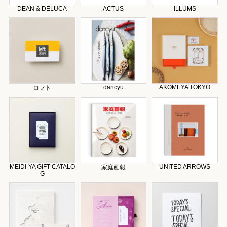
DEAN & DELUCA
ACTUS
ILLUMS
dancyu
AKOMEYA TOKYO
ロフト
MEIDI-YA GIFT CATALO
UNITED ARROWS
家庭画報
G