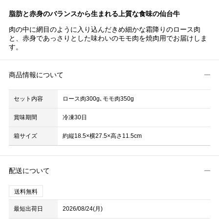
脂肪と赤身のバランスから生まれる上質な食味の仙台牛
肉の中に網目のように入り込んだきめ細かな霜降りのロース肉
と、赤身であっさりとした味わいのモモ肉を焼肉用でお届けしま
す。
商品情報について
セット内容
ロース肉300g､モモ肉350g
賞味期間
冷凍30日
箱サイズ
約縦18.5×横27.5×高さ11.5cm
配送について
送料無料
最短出荷日
2026/08/24(月)