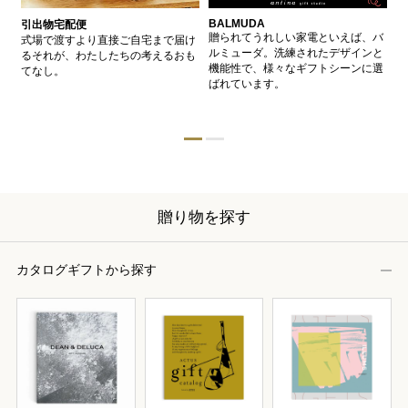
BALMUDA
バ
引出物宅配便
、
贈られてうれしい家電といえば、バ
愛
式場で渡すより直接ご自宅まで届け
、
ルミューダ。洗練されたデザインと
ー
るそれが、わたしたちの考えるおも
的
機能性で、様々なギフトシーンに選
イ
てなし。
ン
ばれています。
器
贈り物を探す
カタログギフトから探す