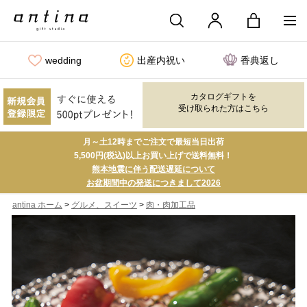
wedding
出産内祝い
香典返し
カタログギフトを
受け取られた方はこちら
月～土12時までご注文で最短当日出荷
5,500円(税込)以上お買い上げで送料無料！
熊本地震に伴う配送遅延について
お盆期間中の発送につきまして2026
>
>
antina ホーム
グルメ、スイーツ
肉・肉加工品