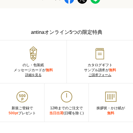
antinaオンライン5つの限定特典
のし・包装紙
カタログギフト
メッセージカードが
無料
サンプル請求が
無料
詳細を見る
ご請求フォーム
新規ご登録で
12時までのご注文で
挨拶状・かけ紙が
500pt
プレゼント
当日出荷
(日曜を除く)
無料