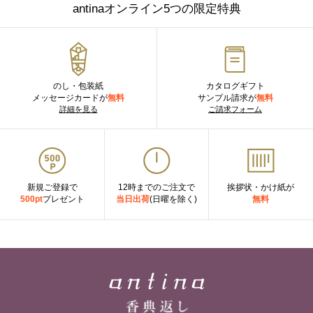
antinaオンライン5つの限定特典
のし・包装紙
カタログギフト
メッセージカードが
無料
サンプル請求が
無料
詳細を見る
ご請求フォーム
新規ご登録で
12時までのご注文で
挨拶状・かけ紙が
500pt
プレゼント
当日出荷
(日曜を除く)
無料