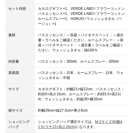
セット内容
カタログギフト×1、VERDE LABO / フラワーコットン
バスエッセンス×1、VERDE LABO / フラワーコットン
ルームスプレー×1、HOKUO / ウォッシュタオル（ベ
ージュ）×1
素材
バスエッセンス：＜容器＞パイオマスペット・＜成分
量＞ラベルをご確認ください、ルームスプレー：＜容
器＞パイオマスペット・＜成分量＞ラベルをご確認く
ださい、ウォッシュタオル：綿100％
内容量
バスエッセンス：300ml、ルームスプレー：300ml
原産国
バスエッセンス：日本、ルームスプレー：日本、ウォ
ッシュタオル：中国
サイズ
カタログギフト：約幅21×縦22cm、バスエッセンス：
約径5×高さ16cm、ルームスプレー：約径5.5×高21c
m、ウォッシュタオル：約縦35×横35cm
箱サイズ
約幅39cm×縦27.5cm×厚さ6cm
ショッピング
ショッピングバッグ適応サイズは、
M-2サイズ(約幅4
バッグ
1.5×マチ15×高さ29cm)
になります。