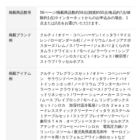
掲載商品数等
56ページ/掲載商品数約58点(雑貨約50点/食品約7点/体
験約1点)※インターネットからのお申込みの場合、1
点または2点をお選びいただけます。
掲載ブランド
クルティ / オドー・コペンハーゲン / イッタラ / マドエ
例
レン / ローゼンダール社 / ノードリウム / ルイジアナポ
スターズ / レムノス / ワーナー / ジェネバ / まくらのキ
タムラ / クワイエット / モヘイム/ ラーウィー / シンプ
ルヒューマン / シロカ / ヒビト / オレフォス / 柳宗理 /
ストウブ / ラッセルホブス
掲載アイテム
クルティ フレグランスセット / オドー・コペンハーゲ
例
ン サラウンドベースカバー / イッタラ バード バイ
トイッカ シエッポ / ノードリウム プランターカバー /
ラーウィー クラウドセンターピース / クワイエット ベ
ッドリネンセット / ワーナー シューメーカー スツール
/ ムース プレイブロック / モヘイム リンデンボックス
セット / シロカ 加湿付温冷風扇 / シロカ ２ｗａｙコ
ードレススティッククリーナー / イッタラ カステヘル
ミテーブルセット / ストウブ ブレイザーソテーパン /
象印ＳＴＡＮ．オーブントースター / ラッセルホブス
アテンティブコーヒーバー / シロカ 電気圧力鍋 / ク
リッパン スツール / 鹿児島県産黒毛和牛 サーロイン
ステーキ用 / カリフォルニアワイン赤白セットなど