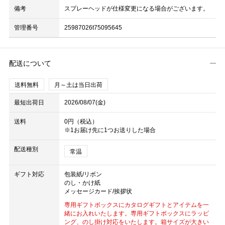
備考
スプレーヘッドが仕様変更になる場合がございます。
管理番号
25987026t75095645
配送について
送料無料
月～土は当日出荷
最短出荷日
2026/08/07(金)
送料
0円（税込）
※1お届け先に1つお送りした場合
配送種別
常温
ギフト対応
包装紙/リボン
のし・かけ紙
メッセージカード/挨拶状
専用ギフトボックスにカタログギフトとアイテムを一
緒にお入れいたします。専用ギフトボックスにラッピ
ング、のし掛け対応をいたします。箱サイズが大きい