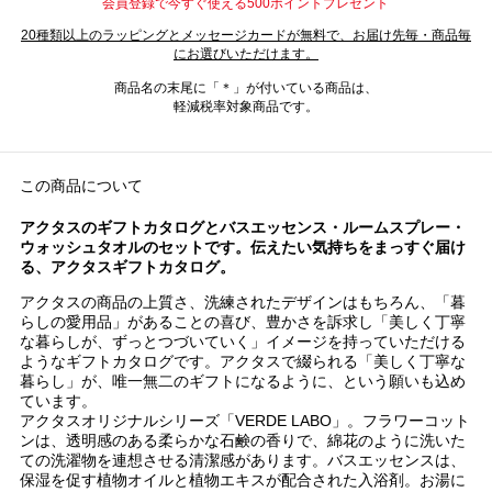
会員登録で今すぐ使える500ポイントプレゼント
20種類以上のラッピングとメッセージカードが無料で、お届け先毎・商品毎
にお選びいただけます。
商品名の末尾に「＊」が付いている商品は、
軽減税率対象商品です。
この商品について
アクタスのギフトカタログとバスエッセンス・ルームスプレー・
ウォッシュタオルのセットです。伝えたい気持ちをまっすぐ届け
る、アクタスギフトカタログ。
アクタスの商品の上質さ、洗練されたデザインはもちろん、「暮
らしの愛用品」があることの喜び、豊かさを訴求し「美しく丁寧
な暮らしが、ずっとつづいていく」イメージを持っていただける
ようなギフトカタログです。アクタスで綴られる「美しく丁寧な
暮らし」が、唯一無二のギフトになるように、という願いも込め
ています。
アクタスオリジナルシリーズ「VERDE LABO」。フラワーコット
ンは、透明感のある柔らかな石鹸の香りで、綿花のように洗いた
ての洗濯物を連想させる清潔感があります。バスエッセンスは、
保湿を促す植物オイルと植物エキスが配合された入浴剤。お湯に