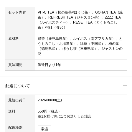
セット内容
VIT-C TEA（柿の葉茶×ほうじ茶）、GOHAN TEA（緑
茶）、REFRESH TEA（ジャスミン茶）、ZZZZ TEA
（ルイボスティー）、RESET TEA（とうもろこし
茶）×各1（各3g）
原材料
緑茶（鹿児島県産）、ルイボス（南アフリカ産）、と
うもろこし（北海道産）、緑茶（中国産）、柿の葉
（徳島県産）、ほうじ茶（三重県産）、ジャスミンの
花
賞味期間
製造日より1年
配送について
最短出荷日
2026/08/08(土)
送料
550円（税込）
※1お届け先に1つお送りした場合
配送種別
常温