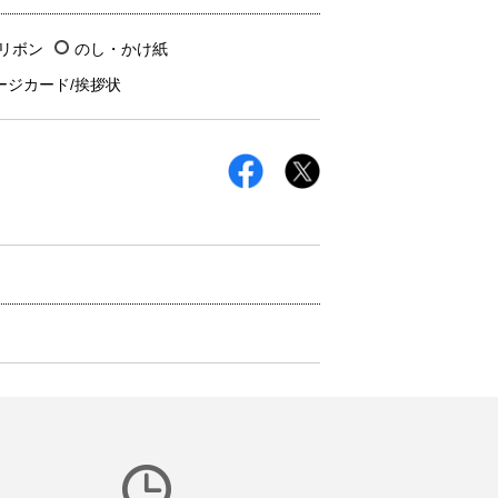
/リボン
のし・かけ紙
ージカード/挨拶状