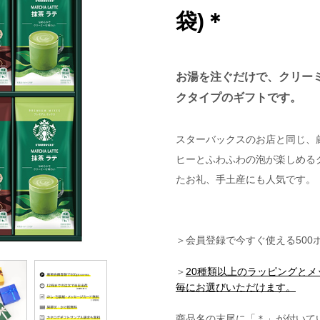
袋)＊
お湯を注ぐだけで、クリー
クタイプのギフトです。
スターバックスのお店と同じ、
ヒーとふわふわの泡が楽しめる
たお礼、手土産にも人気です。
＞会員登録で今すぐ使える500
＞
20種類以上のラッピングと
毎にお選びいただけます。
商品名の末尾に「＊」が付いて