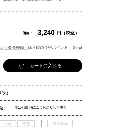
3,240
円（税込）
価格：
ン（会員登録）
購入時の獲得ポイント：
30
pt
カートに入れる
1(火)
※1お届け先に1つお送りした場合
税込）
別送商品
冷蔵
冷凍