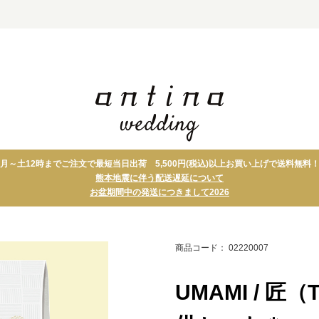
月～土12時までご注文で最短当日出荷 5,500円(税込)以上お買い上げで送料無料
ト
タオル
引菓子
熊本地震に伴う配送遅延について
グ
グルメ・スイーツ
縁起物
お盆期間中の発送につきまして2026
ト＋アイテム
テーブルウェア・キッ
プチギフト
チン
引出物宅配便 セ
フォトパネル
ット
商品コード： 02220007
UMAMI / 匠