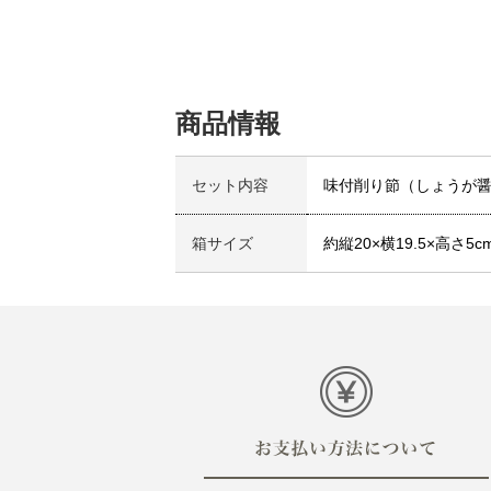
商品情報
セット内容
味付削り節（しょうが醤
箱サイズ
約縦20×横19.5×高さ5c