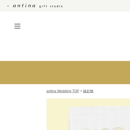
引出物・縁起物・引菓子・プチ
カタログギフ
ギフト
カードカタロ
引出物宅配便
カタログギフ
結婚内祝い
セット
antina Wedding TOP
>
縁起物