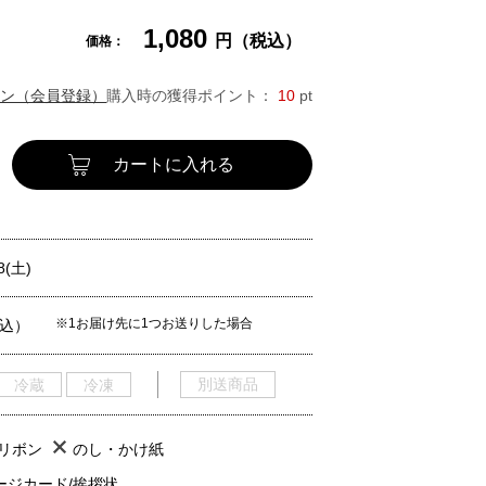
1,080
円（税込）
価格：
ン（会員登録）
購入時の獲得ポイント：
10
pt
カートに入れる
8(土)
※1お届け先に1つお送りした場合
税込）
別送商品
冷蔵
冷凍
/リボン
のし・かけ紙
ージカード/挨拶状