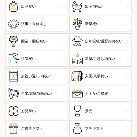
出産祝い
出産内祝い
法事・香典返し
新築祝い
開業・開店祝い
定年退職/還暦のお祝い
快気祝い
新築/引越し内祝い
お祝い返し/内祝い
入園/入学祝い
卒業/就職/栄転祝い
手土産/ご挨拶
お見舞い
景品
ご褒美ギフト
プチギフト