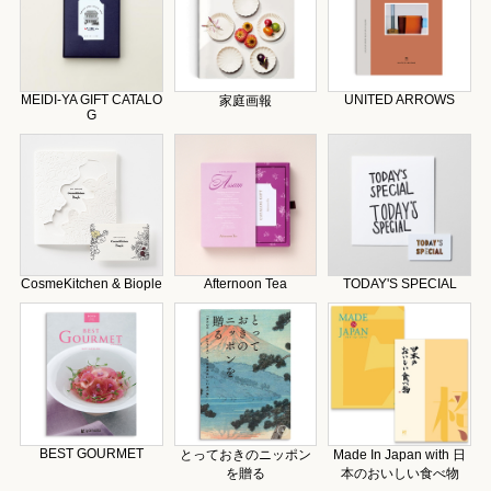
MEIDI-YA GIFT CATALO
UNITED ARROWS
家庭画報
G
CosmeKitchen & Biople
Afternoon Tea
TODAY'S SPECIAL
BEST GOURMET
とっておきのニッポン
Made In Japan with 日
を贈る
本のおいしい食べ物