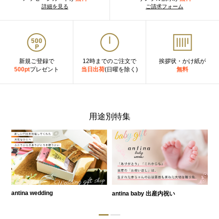
詳細を見る
ご請求フォーム
新規ご登録で
12時までのご注文で
挨拶状・かけ紙が
500pt
プレゼント
当日出荷
(日曜を除く)
無料
用途別特集
antina wedding
antina baby 出産内祝い
a