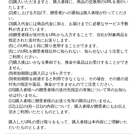
(1)購入いただきますと、購入者様に、商品の交換用のURLを発行い
たします。
(2)差し上げる方(以下、贈受者)への通知は購入者様が行ってくださ
い。
(3)購入代金には商品代金に加え、お届けまでに必要なサービス手数
料が含まれています。
(4)贈受者様が送付先をURLから入力することで、当社が対象商品を
指定された送付先にお送りします。
(5)このURLは１回に限り使用することができます。
(6)このURLを贈受者様以外に知られない、知らせないよう注意して
ご利用ください。
(7)購入後はいかなる事由でも、換金や返品はお受けすることができ
ません。
(8)有効期限は購入日より6ヶ月です。
(9)有効期限を経過すると利用できなくなり、その場合、その後の送
付先の指定や返品、換金ができませんのでご注意ください。
(10)購入者様への贈受者様の送付先指定の有無について等のお知ら
せは行いません。
(11)購入者様に贈受者様のお送り先等の開示は行いません。
(12)上記の(4)～(11)の内容について、購入者様が贈受者にもお伝え
頂きご利用いただくものとします。
購入したURLの受け取りをもって、購入者様は本内容にご理解いた
だいたものとします。