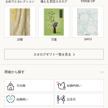
STAGE UP
おめでとセレクション
備える 防災カタログ
SAYU
沙羅
万葉
カタログギフト一覧を見る
用途から探す
引出物
結婚内祝い
結婚祝い
記念日