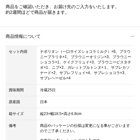
商品をご確認いただき、お届け先のご入力をいたします。
約2週間ほどで商品が届きます。
商品情報について
セット内容
ナポリタン（一口サイズショコラミルク）×6、ブラウ
ニープラリネ×1、ブラウニーオリジン×3、ブラウニー
ショコラ×1、ケイクフリュイ×3、ブラウニーピスタチ
オ×1、ニブ×2、ガレットブルトンヌ×１、サブレカソ
ナード×2、サブレフリュイ×4、サブレショコラ×3、
サブレヘーゼル×4
賞味期間
冷蔵25日
原産国
日本
箱サイズ
縦23×幅18.5×高さ6.8cm
備考
商品やパッケージの仕様は変更になる事がございます
のでご了承ください。