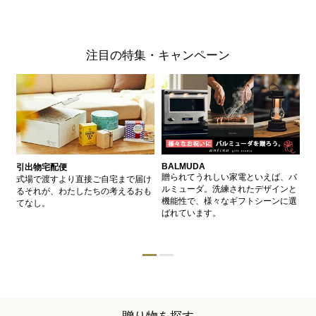
注目の特集・キャンペーン
BALMUDA
バ
引出物宅配便
、
贈られてうれしい家電といえば、バ
愛
式場で渡すより直接ご自宅まで届け
、
ルミューダ。洗練されたデザインと
ー
るそれが、わたしたちの考えるおも
的
機能性で、様々なギフトシーンに選
イ
てなし。
ン
ばれています。
器