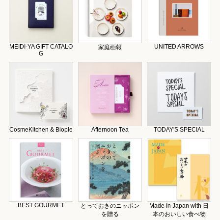
MEIDI-YA GIFT CATALO
UNITED ARROWS
家庭画報
G
CosmeKitchen & Biople
Afternoon Tea
TODAY'S SPECIAL
BEST GOURMET
とっておきのニッポン
Made In Japan with 日
を贈る
本のおいしい食べ物