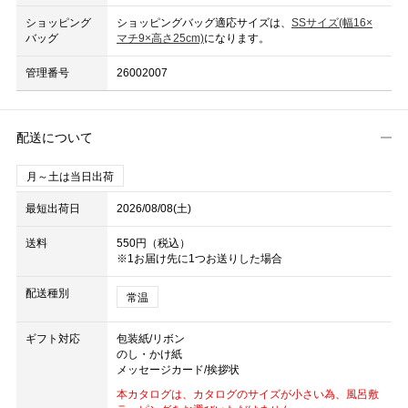
ショッピング
ショッピングバッグ適応サイズは、
SSサイズ(幅16×
バッグ
マチ9×高さ25cm)
になります。
管理番号
26002007
配送について
月～土は当日出荷
最短出荷日
2026/08/08(土)
送料
550円（税込）
※1お届け先に1つお送りした場合
配送種別
常温
ギフト対応
包装紙/リボン
のし・かけ紙
メッセージカード/挨拶状
本カタログは、カタログのサイズが小さい為、風呂敷