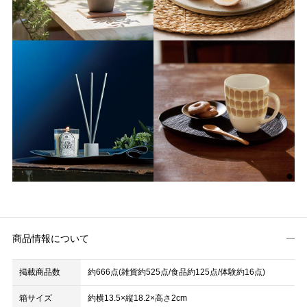
商品情報について
掲載商品数
約666点(雑貨約525点/食品約125点/体験約16点)
箱サイズ
約横13.5×縦18.2×高さ2cm