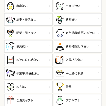
出産祝い
出産内祝い
法事・香典返し
新築祝い
開業・開店祝い
定年退職/還暦のお祝い
快気祝い
新築/引越し内祝い
お祝い返し/内祝い
入園/入学祝い
卒業/就職/栄転祝い
手土産/ご挨拶
お見舞い
景品
ご褒美ギフト
プチギフト