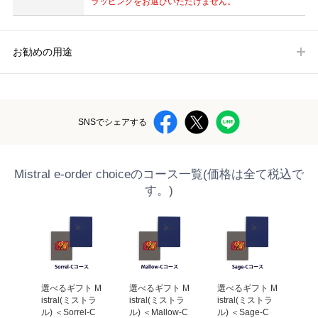
ラッピングをお選びいただけません。
お勧めの用途
SNSでシェアする
Mistral e-order choiceのコース一覧(価格は全て税込で
す。)
 M
選べるギフト M
選べるギフト M
選べるギフト M
選
トラ
istral(ミストラ
istral(ミストラ
istral(ミストラ
is
s-C
ル) ＜Sorrel-C
ル) ＜Mallow-C
ル) ＜Sage-C
ル)