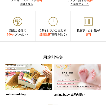
メッセージカードが
無料
サンプル請求が
無料
詳細を見る
ご請求フォーム
新規ご登録で
12時までのご注文で
挨拶状・かけ紙が
500pt
プレゼント
当日出荷
(日曜を除く)
無料
用途別特集
antina wedding
antina baby 出産内祝い
a