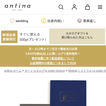
wedding
出産内祝い
香典返し
カタログギフトを
受け取られた方はこちら
月～土12時までご注文で最短当日出荷
5,500円(税込)以上お買い上げで送料無料！
熊本地震に伴う配送遅延について
お盆期間中の発送につきまして2026
>
>
antina ホーム
カードカタログ(e-order choice)
Mistral(ミストラル) e-order c