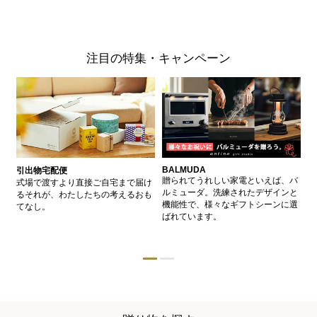
注目の特集・キャンペーン
BALMUDA
バ
引出物宅配便
、
贈られてうれしい家電といえば、バ
愛
式場で渡すより直接ご自宅まで届け
、
ルミューダ。洗練されたデザインと
ー
るそれが、わたしたちの考えるおも
的
機能性で、様々なギフトシーンに選
イ
てなし。
ン
ばれています。
器