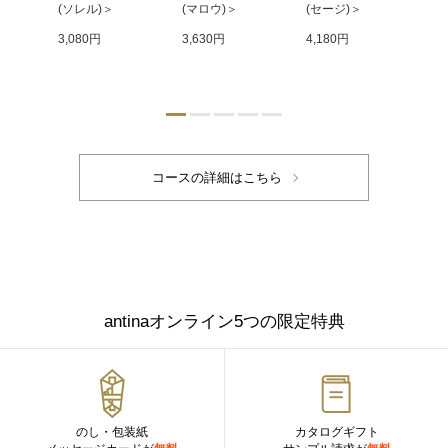
ブ)
(ソレル)＞
(マロウ)＞
(セージ)＞
C
3,080円
3,630円
4,180円
4,
antinaオンライン5つの限定特典
のし・包装紙
カタログギフト