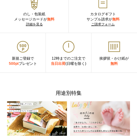
のし・包装紙
カタログギフト
メッセージカードが
無料
サンプル請求が
無料
詳細を見る
ご請求フォーム
新規ご登録で
12時までのご注文で
挨拶状・かけ紙が
500pt
プレゼント
当日出荷
(日曜を除く)
無料
用途別特集