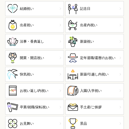
結婚祝い
記念日
出産祝い
出産内祝い
法事・香典返し
新築祝い
開業・開店祝い
定年退職/還暦のお祝い
快気祝い
新築/引越し内祝い
お祝い返し/内祝い
入園/入学祝い
卒業/就職/栄転祝い
手土産/ご挨拶
お見舞い
景品