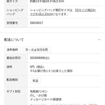
箱サイズ
約横13.5×縦18.2×高さ2cm
ショッピング
ショッピングバッグ適応サイズは、
SSサイズ(幅16×
バッグ
マチ9×高さ25cm)
になります。
管理番号
26033017
配送について
送料無料
月～土は当日出荷
最短出荷日
2026/08/08(土)
送料
0円（税込）
※1お届け先に1つお送りした場合
配送種別
常温
ギフト対応
包装紙/リボン
のし・かけ紙
メッセージカード/挨拶状