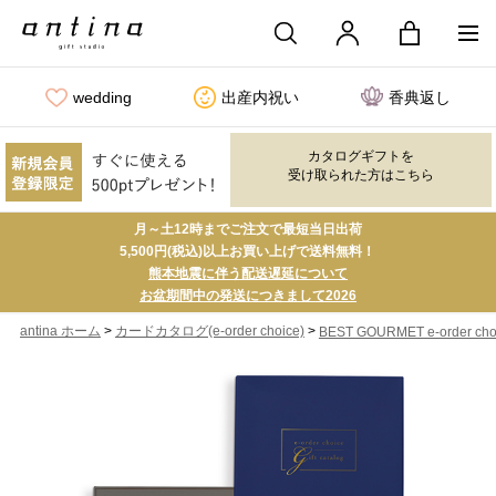
wedding
出産内祝い
香典返し
カタログギフトを
受け取られた方はこちら
月～土12時までご注文で最短当日出荷
5,500円(税込)以上お買い上げで送料無料！
熊本地震に伴う配送遅延について
お盆期間中の発送につきまして2026
>
>
antina ホーム
カードカタログ(e-order choice)
BEST GOURMET e-order cho