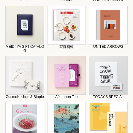
ロフト
MEIDI-YA GIFT CATALO
UNITED ARROWS
家庭画報
G
CosmeKitchen & Biople
Afternoon Tea
TODAY'S SPECIAL