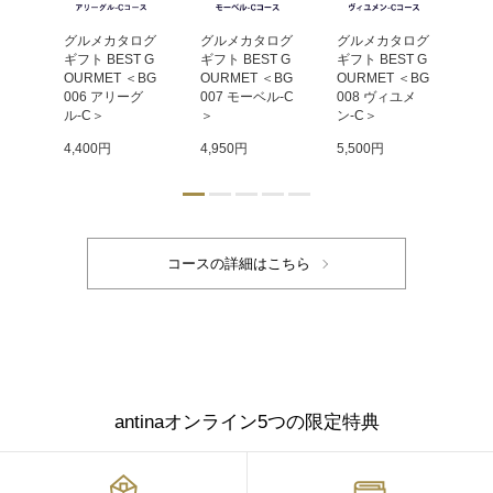
ログ
グルメカタログ
グルメカタログ
グルメカタログ
グ
 G
ギフト BEST G
ギフト BEST G
ギフト BEST G
ギフ
＜BG
OURMET ＜BG
OURMET ＜BG
OURMET ＜BG
OU
ェル
006 アリーグ
007 モーベル-C
008 ヴィユメ
0
ル-C＞
＞
ン-C＞
ル
4,400円
4,950円
5,500円
6,
antinaオンライン5つの限定特典