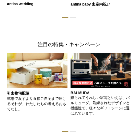
antina wedding
antina baby 出産内祝い
a
注目の特集・キャンペーン
BALMUDA
バ
引出物宅配便
、
贈られてうれしい家電といえば、バ
愛
式場で渡すより直接ご自宅まで届け
、
ルミューダ。洗練されたデザインと
ー
るそれが、わたしたちの考えるおも
的
機能性で、様々なギフトシーンに選
イ
てなし。
ン
ばれています。
器