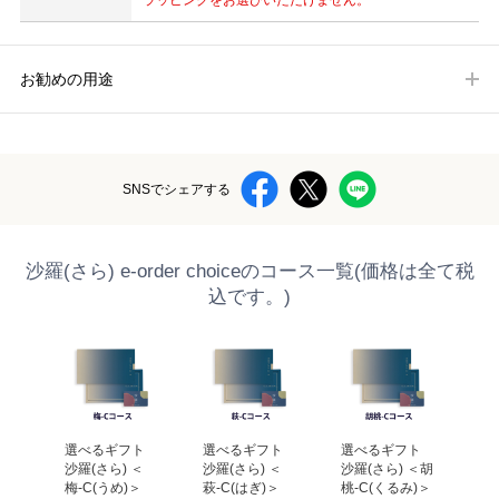
ラッピングをお選びいただけません。
お勧めの用途
SNSでシェアする
沙羅(さら) e-order choiceのコース一覧(価格は全て税
込です。)
 
選べるギフト 
選べるギフト 
選べるギフト 
選
＜天
沙羅(さら) ＜
沙羅(さら) ＜
沙羅(さら) ＜胡
沙羅
んが
梅-C(うめ)＞
萩-C(はぎ)＞
桃-C(くるみ)＞
楓-