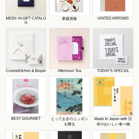
MEIDI-YA GIFT CATALO
UNITED ARROWS
家庭画報
G
CosmeKitchen & Biople
Afternoon Tea
TODAY'S SPECIAL
BEST GOURMET
とっておきのニッポン
Made In Japan with 日
を贈る
本のおいしい食べ物