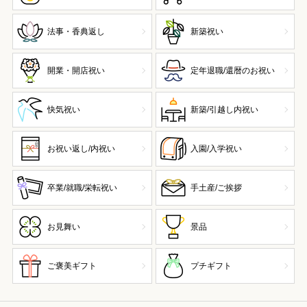
法事・香典返し
新築祝い
開業・開店祝い
定年退職/還暦のお祝い
快気祝い
新築/引越し内祝い
お祝い返し/内祝い
入園/入学祝い
卒業/就職/栄転祝い
手土産/ご挨拶
お見舞い
景品
ご褒美ギフト
プチギフト