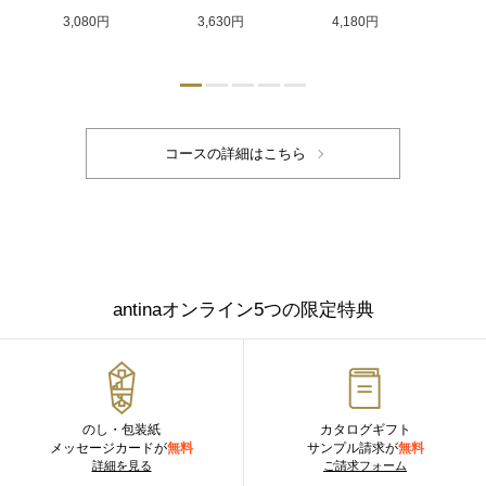
3,080円
3,630円
4,180円
4,
antinaオンライン5つの限定特典
のし・包装紙
カタログギフト
メッセージカードが
無料
サンプル請求が
無料
詳細を見る
ご請求フォーム