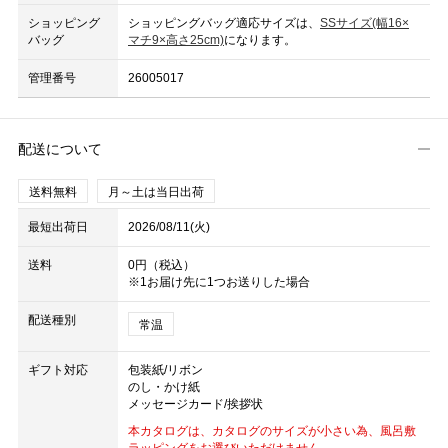
ショッピング
ショッピングバッグ適応サイズは、
SSサイズ(幅16×
バッグ
マチ9×高さ25cm)
になります。
管理番号
26005017
配送について
送料無料
月～土は当日出荷
最短出荷日
2026/08/11(火)
送料
0円（税込）
※1お届け先に1つお送りした場合
配送種別
常温
ギフト対応
包装紙/リボン
のし・かけ紙
メッセージカード/挨拶状
本カタログは、カタログのサイズが小さい為、風呂敷