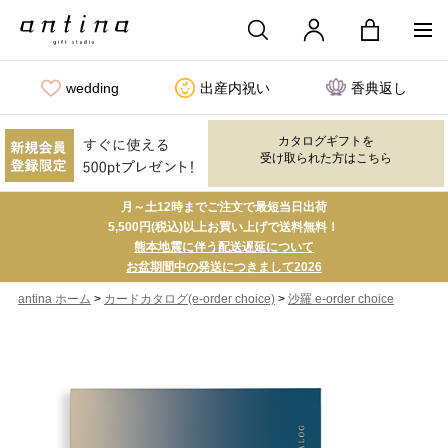
wedding
出産内祝い
香典返し
カタログギフトを
受け取られた方はこちら
月～土12時までご注文で最短当日出荷
5,500円(税込)以上お買い上げで送料無料！
熊本地震に伴う配送遅延について
お盆期間中の発送につきまして2026
>
>
antina ホーム
カードカタログ(e-order choice)
沙羅 e-order choice