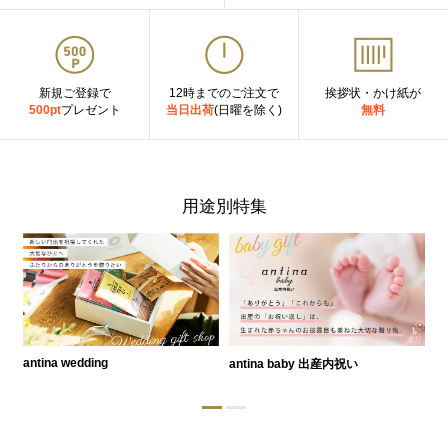
新規ご登録で
12時までのご注文で
挨拶状・かけ紙が
500pt
プレゼント
当日出荷
(日曜を除く)
無料
用途別特集
antina wedding
antina baby 出産内祝い
a