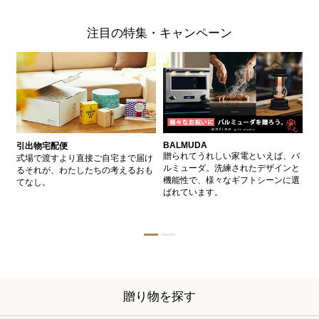
注目の特集・キャンペーン
BALMUDA
バ
引出物宅配便
、
贈られてうれしい家電といえば、バ
愛
式場で渡すより直接ご自宅まで届け
、
ルミューダ。洗練されたデザインと
ー
るそれが、わたしたちの考えるおも
的
機能性で、様々なギフトシーンに選
イ
てなし。
ン
ばれています。
器
贈り物を探す