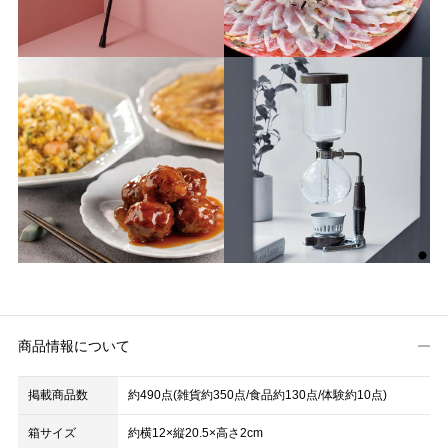
商品情報について
掲載商品数
約490点(雑貨約350点/食品約130点/体験約10点)
箱サイズ
約横12×縦20.5×高さ2cm