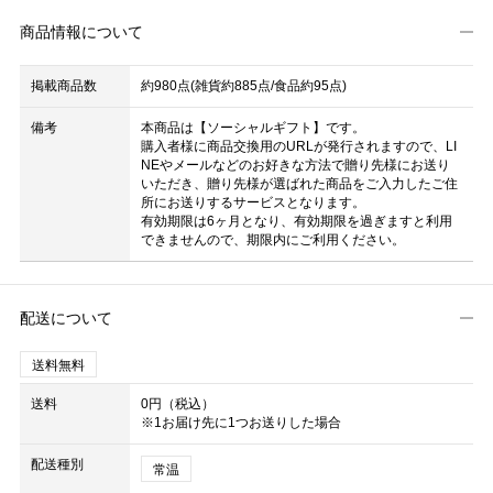
商品情報について
掲載商品数
約980点(雑貨約885点/食品約95点)
備考
本商品は【ソーシャルギフト】です。
購入者様に商品交換用のURLが発行されますので、LI
NEやメールなどのお好きな方法で贈り先様にお送り
いただき、贈り先様が選ばれた商品をご入力したご住
所にお送りするサービスとなります。
有効期限は6ヶ月となり、有効期限を過ぎますと利用
できませんので、期限内にご利用ください。
配送について
送料無料
送料
0円（税込）
※1お届け先に1つお送りした場合
配送種別
常温