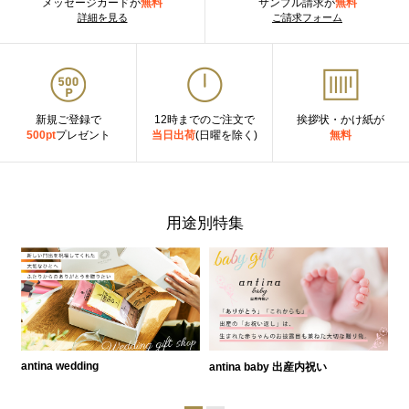
メッセージカードが
無料
サンプル請求が
無料
詳細を見る
ご請求フォーム
新規ご登録で
12時までのご注文で
挨拶状・かけ紙が
500pt
プレゼント
当日出荷
(日曜を除く)
無料
用途別特集
antina wedding
antina baby 出産内祝い
a