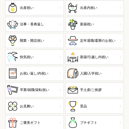
出産祝い
出産内祝い
法事・香典返し
新築祝い
開業・開店祝い
定年退職/還暦のお祝い
快気祝い
新築/引越し内祝い
お祝い返し/内祝い
入園/入学祝い
卒業/就職/栄転祝い
手土産/ご挨拶
お見舞い
景品
ご褒美ギフト
プチギフト