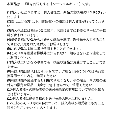
本商品は、URLをお送りする【ソーシャルギフト】です。
(1)購入いただきますと、購入者様に、商品の交換用のURLを発行い
たします。
(2)差し上げる方(以下、贈受者)への通知は購入者様が行ってくださ
い。
(3)購入代金には商品代金に加え、お届けまでに必要なサービス手数
料が含まれています。
(4)贈受者様がURLからお好きな商品を選び、送付先を入力すること
で当社が指定された送付先にお送りします。
(5)このURLは１回に限り使用することができます。
(6)このURLを贈受者様以外に知られない、知らせないよう注意して
ご利用ください。
(7)購入後はいかなる事由でも、換金や返品はお受けすることができ
ません。
(8)有効期限は購入日より6ヶ月です。詳細な日付については商品交
換専用サイト内をご確認ください。
(9)有効期限を経過すると利用できなくなり、その場合、その後の送
付先の指定や返品、換金ができませんのでご注意ください。
(10)購入者様への贈受者様の送付先指定の有無について等のお知ら
せは行いません。
(11)購入者様に贈受者様のお送り先等の開示は行いません。
(12)上記の(4)～(11)の内容について、購入者様が贈受者にもお伝え
頂きご利用いただくものとします。