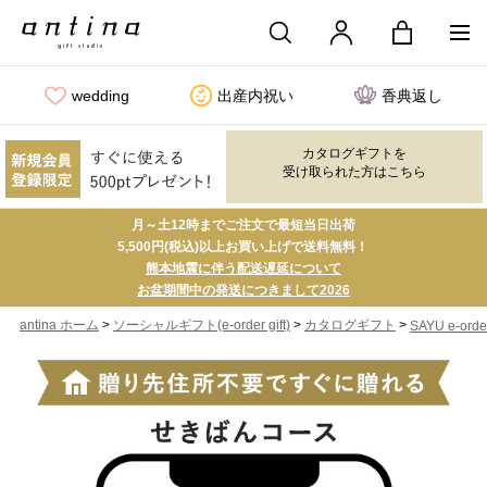
wedding
出産内祝い
香典返し
カタログギフトを
受け取られた方はこちら
月～土12時までご注文で最短当日出荷
5,500円(税込)以上お買い上げで送料無料！
熊本地震に伴う配送遅延について
お盆期間中の発送につきまして2026
>
>
>
antina ホーム
ソーシャルギフト(e-order gift)
カタログギフト
SAYU e-order