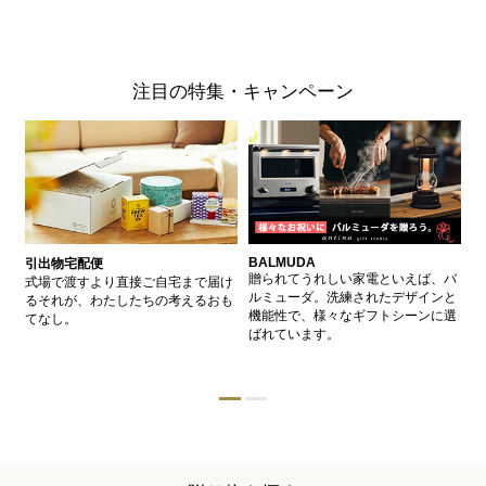
注目の特集・キャンペーン
BALMUDA
バ
引出物宅配便
、
贈られてうれしい家電といえば、バ
愛
式場で渡すより直接ご自宅まで届け
、
ルミューダ。洗練されたデザインと
ー
るそれが、わたしたちの考えるおも
的
機能性で、様々なギフトシーンに選
イ
てなし。
ン
ばれています。
器