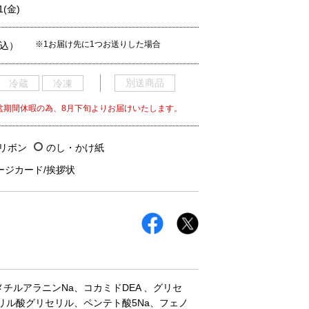
1(金)
※1お届け先に1つお送りした場合
税込）
別送商品
冷蔵
冷凍
盆期間休暇の為、8月下旬よりお届けいたします。
/リボン
のし・かけ紙
ージカード/挨拶状
ルアラニンNa、コカミドDEA 、グリセ
リル酸グリセリル、ペンテト酸5Na、フェノ