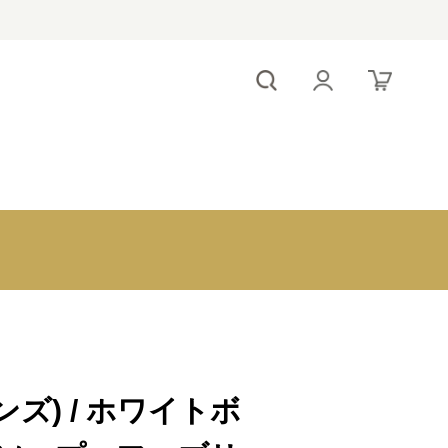
！
～1,000円
antina e-order
1,000～2,000
gift
円
2,000～3,000
円
出産内祝いのマ
3,000～5,000
ナー
円
5,000～
ンズ) / ホワイトボ
10,000円
10,000円～