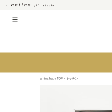
贈る相手別おすすめ
商品
ご両親・ご親戚へ贈る
出産内祝い 名入れギ
お友達・ママ友へ贈る
フト
職場の方へ贈る
フォトパネル
写真入りカタログギ
antina baby TOP
>
キッチン
フト