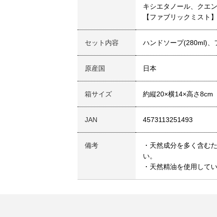
キシエタノール、クエン
【ファブリックミスト】
セット内容
ハンドソープ(280ml)、
原産国
日本
箱サイズ
約縦20×横14×高さ8cm
JAN
4573113251493
備考
・天然成分を多く含むた
い。
・天然精油を使用して