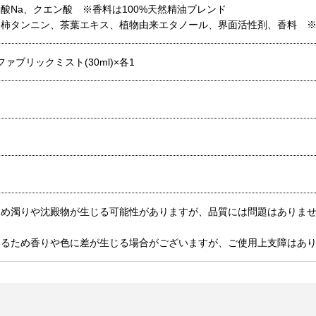
酸Na、クエン酸 ※香料は100%天然精油ブレンド
柿タンニン、茶葉エキス、植物由来エタノール、界面活性剤、香料 ※香
ファブリックミスト(30ml)×各1
め濁りや沈殿物が生じる可能性がありますが、品質には問題はありませ
いるため香りや色に差が生じる場合がございますが、ご使用上支障はあ