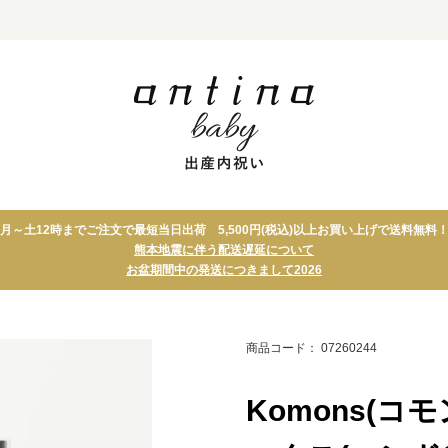
カタログギフト
タオル
月～土12時までご注文で最短当日出荷 5,500円(税込)以上お買い上げで送料無料
カードカタログ
テーブルウェア
熊本地震に伴う配送遅延について
カタログギフト＋アイテム
キッチン
お盆期間中の発送につきまして2026
セット
アロマ・バス・コ
スイーツ
スメ
グルメ
フォトパネル
商品コード： 07260244
Komons(コモ