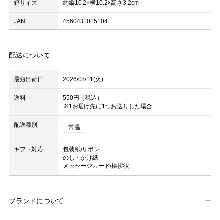
箱サイズ
約縦10.2×横10.2×高さ3.2cm
JAN
4560431015104
配送について
最短出荷日
2026/08/11(火)
送料
550円（税込）
※1お届け先に1つお送りした場合
配送種別
常温
ギフト対応
包装紙/リボン
のし・かけ紙
メッセージカード/挨拶状
ブランドについて