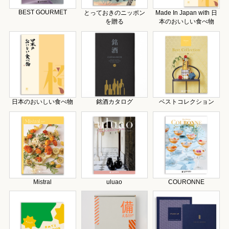
BEST GOURMET
とっておきのニッポン
Made In Japan with 日
を贈る
本のおいしい食べ物
日本のおいしい食べ物
銘酒カタログ
ベストコレクション
Mistral
uluao
COURONNE