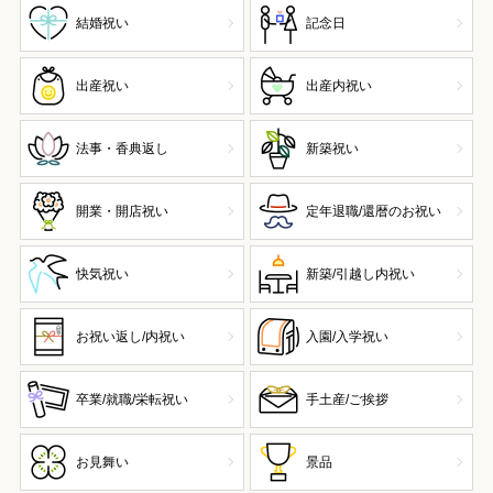
結婚祝い
記念日
出産祝い
出産内祝い
法事・香典返し
新築祝い
開業・開店祝い
定年退職/還暦のお祝い
快気祝い
新築/引越し内祝い
お祝い返し/内祝い
入園/入学祝い
卒業/就職/栄転祝い
手土産/ご挨拶
お見舞い
景品