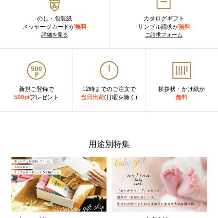
のし・包装紙
カタログギフト
メッセージカードが
無料
サンプル請求が
無料
詳細を見る
ご請求フォーム
新規ご登録で
12時までのご注文で
挨拶状・かけ紙が
500pt
プレゼント
当日出荷
(日曜を除く)
無料
用途別特集