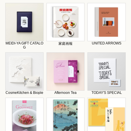
MEIDI-YA GIFT CATALO
UNITED ARROWS
家庭画報
G
CosmeKitchen & Biople
Afternoon Tea
TODAY'S SPECIAL