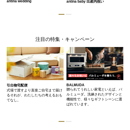
antina wedding
antina baby 出産内祝い
a
注目の特集・キャンペーン
BALMUDA
バ
引出物宅配便
、
贈られてうれしい家電といえば、バ
愛
式場で渡すより直接ご自宅まで届け
、
ルミューダ。洗練されたデザインと
ー
るそれが、わたしたちの考えるおも
的
機能性で、様々なギフトシーンに選
イ
てなし。
ン
ばれています。
器