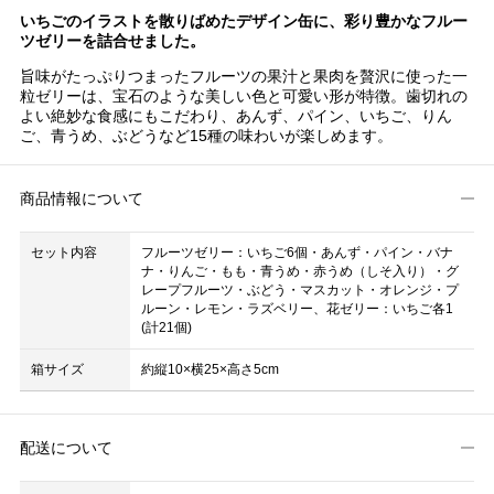
いちごのイラストを散りばめたデザイン缶に、彩り豊かなフルー
ツゼリーを詰合せました。
旨味がたっぷりつまったフルーツの果汁と果肉を贅沢に使った一
粒ゼリーは、宝石のような美しい色と可愛い形が特徴。歯切れの
よい絶妙な食感にもこだわり、あんず、パイン、いちご、りん
ご、青うめ、ぶどうなど15種の味わいが楽しめます。
商品情報について
セット内容
フルーツゼリー：いちご6個・あんず・パイン・バナ
ナ・りんご・もも・青うめ・赤うめ（しそ入り）・グ
レープフルーツ・ぶどう・マスカット・オレンジ・プ
ルーン・レモン・ラズベリー、花ゼリー：いちご各1
(計21個)
箱サイズ
約縦10×横25×高さ5cm
配送について