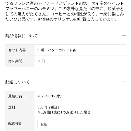
てるフランス産のカソナードとゲランドの塩、タイ産のワイルド
フラワーハニーのハチミツ。この素朴な見た目の中に、焼菓子と
しての魅力がたくさん。コーヒーとの相性が良く、一緒に楽しみ
たいひと品です。antinaのオリジナルの巾着に入っています。
商品情報について
セット内容
巾着・バターガレット各1
賞味期間
20日
配送について
最短出荷日
2026/08/19(水)
送料
550円（税込）
※1お届け先に1つお送りした場合
配送種別
常温