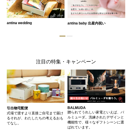
antina wedding
antina baby 出産内祝い
a
注目の特集・キャンペーン
BALMUDA
バ
引出物宅配便
、
贈られてうれしい家電といえば、バ
愛
式場で渡すより直接ご自宅まで届け
、
ルミューダ。洗練されたデザインと
ー
るそれが、わたしたちの考えるおも
的
機能性で、様々なギフトシーンに選
イ
てなし。
ン
ばれています。
器