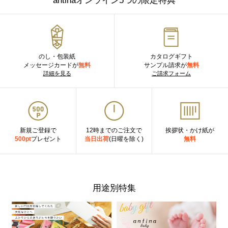
antinaオンライン5つの限定特典
のし・包装紙
カタログギフト
メッセージカードが
無料
サンプル請求が
無料
詳細を見る
ご請求フォーム
新規ご登録で
12時までのご注文で
挨拶状・かけ紙が
500pt
プレゼント
当日出荷
(日曜を除く)
無料
用途別特集