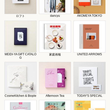
dancyu
AKOMEYA TOKYO
ロフト
MEIDI-YA GIFT CATALO
UNITED ARROWS
家庭画報
G
CosmeKitchen & Biople
Afternoon Tea
TODAY'S SPECIAL