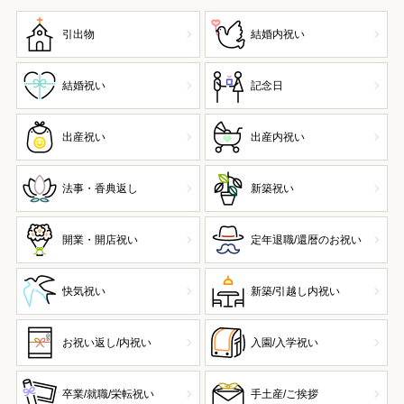
引出物
結婚内祝い
結婚祝い
記念日
出産祝い
出産内祝い
法事・香典返し
新築祝い
開業・開店祝い
定年退職/還暦のお祝い
快気祝い
新築/引越し内祝い
お祝い返し/内祝い
入園/入学祝い
卒業/就職/栄転祝い
手土産/ご挨拶