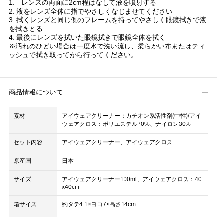
1. レンズの両面に2cm程はなして液を噴射する
2. 液をレンズ全体に指でやさしくなじませてください
3. 拭くレンズと同じ側のフレームを持ってやさしく眼鏡拭きで液
を拭きとる
4. 最後にレンズを拭いた眼鏡拭きで眼鏡全体を拭く
※汚れのひどい場合は一度水で洗い流し、柔らかい布またはティ
ッシュで拭き取ってから行ってください。
商品情報について
素材
アイウェアクリーナー：カチオン系活性剤(中性)/アイ
ウェアクロス：ポリエステル70%、ナイロン30%
セット内容
アイウェアクリーナー、アイウェアクロス
原産国
日本
サイズ
アイウェアクリーナー100ml、アイウェアクロス：40
x40cm
箱サイズ
約タテ4.1×ヨコ7×高さ14cm