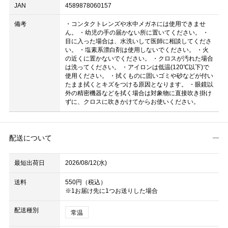
JAN
4589878060157
備考
・コンタクトレンズや水中メガネには使用できませ
ん。 ・幼児の手の届かない所に置いてください。 ・
目に入った場合は、水洗いして医師に相談してくださ
い。 ・塩素系漂白剤は使用しないでください。 ・火
の近くに置かないでください。 ・クロスが汚れた場合
は洗ってください。 ・アイロンは低温(120℃以下)で
使用ください。 ・拭くものに固いゴミや砂などが付い
たまま拭くとキズをつける原因となります。 ・眼鏡以
外の精密機器などを拭く場合は対象物に直接吹き掛け
ずに、クロスに吹きかけてからお使いください。
配送について
最短出荷日
2026/08/12(水)
送料
550円（税込）
※1お届け先に1つお送りした場合
配送種別
常温