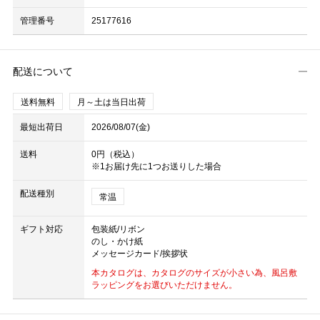
管理番号
25177616
配送について
送料無料
月～土は当日出荷
最短出荷日
2026/08/07(金)
送料
0円（税込）
※1お届け先に1つお送りした場合
配送種別
常温
ギフト対応
包装紙/リボン
のし・かけ紙
メッセージカード/挨拶状
本カタログは、カタログのサイズが小さい為、風呂敷
ラッピングをお選びいただけません。