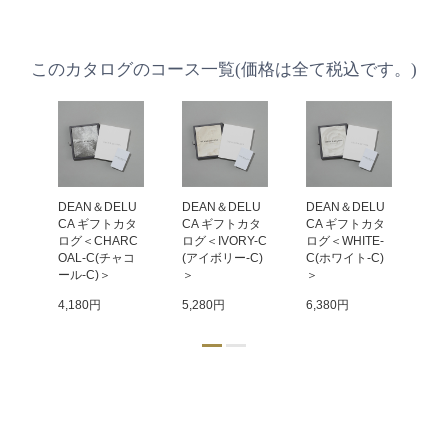
このカタログのコース一覧(価格は全て税込です。)
LU
DEAN＆DELU
DEAN＆DELU
DEAN＆DELU
DE
カタ
CA ギフトカタ
CA ギフトカタ
CA ギフトカタ
C
TA
ログ＜CHARC
ログ＜IVORY-C
ログ＜WHITE-
ログ
タ
OAL-C(チャコ
(アイボリー-C)
C(ホワイト-C)
C(
ール-C)＞
＞
＞
9,
4,180円
5,280円
6,380円