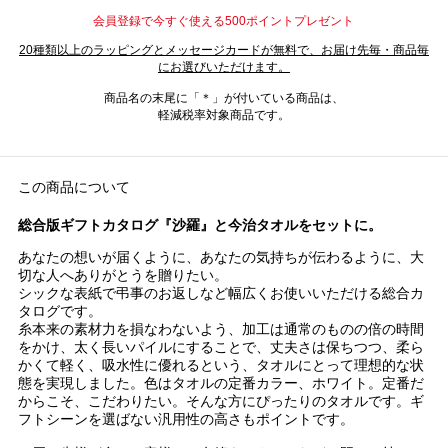
会員登録で今すぐ使える500ポイントプレゼント
20種類以上のラッピングとメッセージカードが無料で、お届け先毎・商品毎
にお選びいただけます。
商品名の末尾に「＊」が付いている商品は、
軽減税率対象商品です。
この商品について
総合版ギフトカタログ『沙羅』と今治タオルをセットに。
あなたの想いが届くように、あなたの気持ちが伝わるように、大
切な人へありがとうを贈りたい。
シックな表紙で弔事のお返しなど幅広くお使いいただける総合カ
タログです。
糸本来の素材力を損なわないよう、加工は通常のものの倍の時間
をかけ、太く長いパイルにすることで、丈夫さは保ちつつ、柔ら
かくて軽く、吸水性に優れるという、タオルにとって理想的な状
態を実現しました。色はタオルの定番カラー、ホワイト。定番だ
からこそ、こだわりたい。そんな方にぴったりのタオルです。ギ
フトシーンを選ばない汎用性の高さもポイントです。