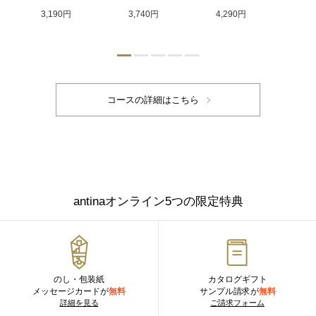
3,190円
3,740円
4,290円
4,
antinaオンライン5つの限定特典
のし・包装紙
カタログギフト
メッセージカードが
無料
サンプル請求が
無料
詳細を見る
ご請求フォーム