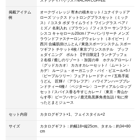
ストラディバリウス / NACHA COFFEE
掲載アイテム
オークヴィレッジ 寄木の積木セット / ユナイテッドア
例
ローズ ソックス ドットロングプラスセット（ミック
ス） / コスタ ボダ ライムライト ワイングラス ペア /
ミズノ 名刺入れ（ブラウン） / フィスラー サンフラン
シスコ キャセロール20cm / アーバンリサーチ メンズ
ラウンドファスナーロングウォレット（ネイビー） /
西川 合繊肌掛けふとん / 東急スポーツシステム スポー
ツギフト チケット4枚 / 東京プリンスホテル ブッフ
ェダイニング ポルト 【平日限定】ランチブッフェ
２名様 / 癒しのリゾート・加賀の幸 ホテルアローレ /
〈グッドカカオ〉 カカオカレーセット / 〈ムートン・
カデ〉 ルージュ・オーガニック・バイ・ピエール×5 /
〈ピープルツリー〉フェアトレードティー / 五島手延
うどん 匠輝 / 〈アラレフア〉 ハワイアンハーブブレ
ンドティー4種 / 〈ベジターレ〉コーディアルシロップ
セット / スパイス香る牛すじカレー / 〈東京・青山か
らす亭〉ビーフハヤシ / 鹿児島黒豚角煮缶詰 / 旬に搾
ったとまとジュース
セット内容
カタログギフト×1、フェイスタイル×2
サイズ
カタログギフト：約幅18×縦25cm、タオル：約34×80
cm