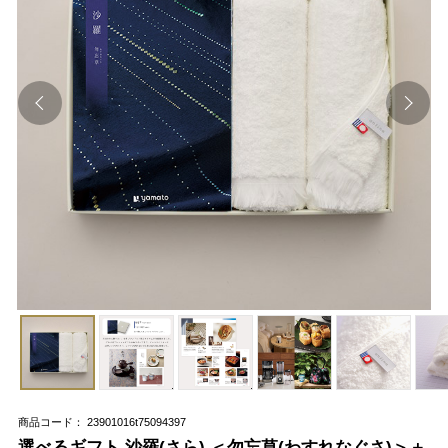
商品コード： 23901016t75094397
選べるギフト 沙羅(さら) ＜勿忘草(わすれなぐさ)＞＋