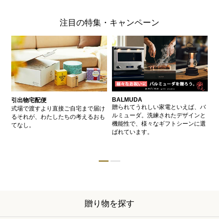
注目の特集・キャンペーン
BALMUDA
バ
引出物宅配便
、
贈られてうれしい家電といえば、バ
愛
式場で渡すより直接ご自宅まで届け
、
ルミューダ。洗練されたデザインと
ー
るそれが、わたしたちの考えるおも
的
機能性で、様々なギフトシーンに選
イ
てなし。
ン
ばれています。
器
贈り物を探す