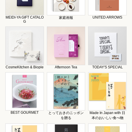
MEIDI-YA GIFT CATALO
UNITED ARROWS
家庭画報
G
CosmeKitchen & Biople
Afternoon Tea
TODAY'S SPECIAL
BEST GOURMET
とっておきのニッポン
Made In Japan with 日
を贈る
本のおいしい食べ物