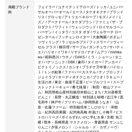
掲載ブランド
フェイラー / ユナイテッドアローズ / トッカ / ユニバー
例
サルオーバーオール / エース / タケオキクチ / ブランイ
リス / グロッセ / アトリエペネロープ / モズ / メイ / ミ
ズノ / アークドール / タケダブラシ / ファミュ / ザ・プ
ロダクト / ワフィト / ウェッジウッド / ロイヤルコペン
ハーゲン / イッタラ / コスタ ボダ / ヴェルサーチ ロー
ゼンタール / フッチェンロイター / 大倉陶園 / ボダム /
ツヴィリング / ラッセルホブス / フィスラー / ツヴィー
ゼル グラス / 柳宗理 / サーブル / ダンチュウ / サバティ
エ / ハリオ / イワキ / リヤドロ / ナオ / ムアツ / nishika
wa / 昭和西川 / ウチノ / DAKS / ミラ・ショーン / タニ
タ / パナソニック / DBK / 象印 / タイガー / アンカー /
ビクトリノックス / カシオ / プラチナ万年筆 / パイロッ
ト / トンボ鉛筆 / ファーバーカステル / ナノブロック /
ジェイラブ / オーディオテクニカ / ブリオ / ラキュー /
生活の木 / 東京・銀座千疋屋 / ピープルツリー / スープ
ストックトーキョー / 肴七味屋 / 〈秋田・桧山ファー
ム〉秋田県桧山産特別栽培米桧山こまち / 大分産椎茸
どんこ / 〈長野・丸正醸造〉特別誂え味噌 / 近江牛 / 黒
毛和牛 / 神戸牛 / プリマハム / 静岡県産うなぎ / 〈山
形・佐藤ファーム〉特別栽培米こしひかり / 〈和歌
山・紀州高田果園〉紀州南高梅 本漬けしそ梅干 / ビス
トロハリーズ / ボイルずわいがに半むき身 / 京都･魚三
楼 / 熊本・長崎県産 マスクメロン・青森県産 サンふじ
りんご / 夕張メロン / 〈シャルル・ド・カザノーヴ〉