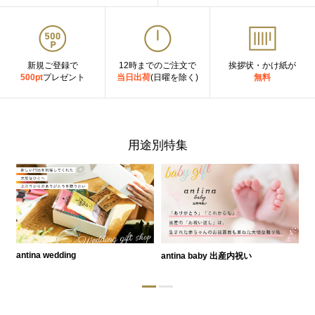
新規ご登録で
12時までのご注文で
挨拶状・かけ紙が
500pt
プレゼント
当日出荷
(日曜を除く)
無料
用途別特集
antina wedding
antina baby 出産内祝い
a