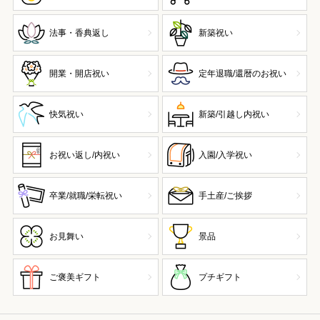
法事・香典返し
新築祝い
開業・開店祝い
定年退職/還暦のお祝い
快気祝い
新築/引越し内祝い
お祝い返し/内祝い
入園/入学祝い
卒業/就職/栄転祝い
手土産/ご挨拶
お見舞い
景品
ご褒美ギフト
プチギフト