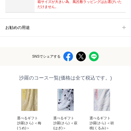
箱サイズが大きい為、風呂敷ラッピングはお選びいた
だけません。
お勧めの用途
SNSでシェアする
沙羅のコース一覧(価格は全て税込です。)
 
選べるギフト 
選べるギフト 
選べるギフト 
選
＜天
沙羅(さら) ＜梅
沙羅(さら) ＜萩
沙羅(さら) ＜胡
沙羅
い
(うめ)＞
(はぎ)＞
桃(くるみ)＞
(