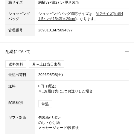
箱サイズ
約幅39×縦27.5×厚さ6cm
ショッピング
ショッピングバッグ適応サイズは、
M-2サイズ(約幅4
バッグ
1.5×マチ15×高さ29cm)
になります。
管理番号
26901016t75094397
配送について
送料無料
月～土は当日出荷
最短出荷日
2026/08/08(土)
送料
0円（税込）
※1お届け先に1つお送りした場合
配送種別
常温
ギフト対応
包装紙/リボン
のし・かけ紙
メッセージカード/挨拶状