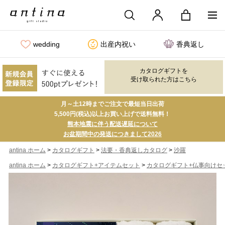
wedding
出産内祝い
香典返し
カタログギフトを
受け取られた方はこちら
月～土12時までご注文で最短当日出荷
5,500円(税込)以上お買い上げで送料無料！
熊本地震に伴う配送遅延について
お盆期間中の発送につきまして2026
>
>
>
antina ホーム
カタログギフト
法要・香典返しカタログ
沙羅
>
>
antina ホーム
カタログギフト+アイテムセット
カタログギフト+仏事向けセ