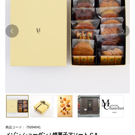
商品コード： 75094041
メゾン ショーダン / 焼菓子アソート C＊