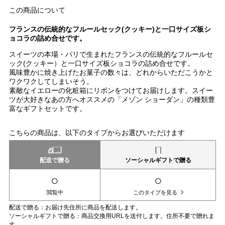
この商品について
フランスの伝統的なフルールセック(クッキー)と一口サイズ板シ
ョコラの詰め合せです。
スイーツの本場・パリで生まれたフランスの伝統的なフルールセ
ック(クッキー）と一口サイズ板ショコラの詰め合せです。
風味豊かに焼き上げたお菓子の数々は、どれからいただこうかと
ワクワクしてしまいそう。
素敵なイエローの化粧箱にリボンをつけてお届けします。スイー
ツが大好きなあの方へオススメの「メゾン ショーダン」の種類豊
富なギフトセットです。
こちらの商品は、以下のタイプからお選びいただけます
配送で贈る
ソーシャルギフトで贈る
○
○
閲覧中
このタイプを見る
配送で贈る：お届け先住所に商品を配送します。
ソーシャルギフトで贈る：商品交換用URLを送付します。住所不要で贈れま
す。