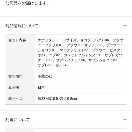
な商品をお届けします。
商品情報について
セット内容
ナポリタン（一口サイズショコラミルク）×6、ブラウ
ニープラリネ×1、ブラウニーオリジン×3、ブラウニー
ショコラ×1、ケイクフリュイ×3、ブラウニーピスタチ
オ×1、ニブ×2、ガレットブルトンヌ×１、サブレカソ
ナード×2、サブレフリュイ×4、サブレショコラ×3、
サブレヘーゼル×4
賞味期間
冷蔵25日
原産国
日本
箱サイズ
縦23×幅18.5×高さ6.8cm
配送について