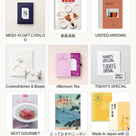
MEIDI-YA GIFT CATALO
UNITED ARROWS
家庭画報
G
CosmeKitchen & Biople
Afternoon Tea
TODAY'S SPECIAL
BEST GOURMET
とっておきのニッポン
Made In Japan with 日