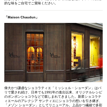
的な味をご自宅でご賞味ください。
「Maison Chaudun」
偉大かつ謙虚なショコラティエ「ミッシェル・ショーダン」はパ
リで愛され続け、日本でも1991年の進出以来、オリジナルレシピ
のボンボンショコラなどで親しまれてきました。新星ショコラテ
ィエールのアレクシア サンティエにショコラの想いを引き継ぎ、
「メゾン ショーダン」としてリニューアル。上品かつ繊細で多彩