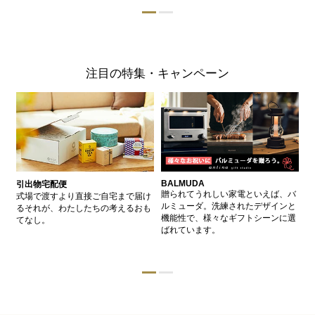
注目の特集・キャンペーン
BALMUDA
バ
引出物宅配便
、
贈られてうれしい家電といえば、バ
愛
式場で渡すより直接ご自宅まで届け
、
ルミューダ。洗練されたデザインと
ー
るそれが、わたしたちの考えるおも
的
機能性で、様々なギフトシーンに選
イ
てなし。
ン
ばれています。
器