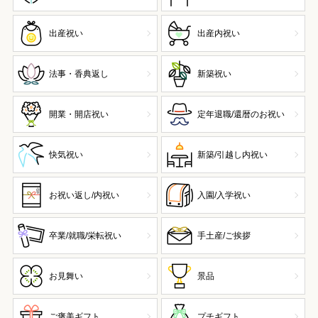
出産祝い
出産内祝い
法事・香典返し
新築祝い
開業・開店祝い
定年退職/還暦のお祝い
快気祝い
新築/引越し内祝い
お祝い返し/内祝い
入園/入学祝い
卒業/就職/栄転祝い
手土産/ご挨拶
お見舞い
景品
ご褒美ギフト
プチギフト