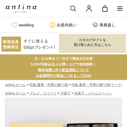
wedding
出産内祝い
香典返し
カタログギフトを
受け取られた方はこちら
月～土12時までご注文で最短当日出荷
5,500円(税込)以上お買い上げで送料無料！
熊本地震に伴う配送遅延について
お盆期間中の発送につきまして2026
>
>
antina ホーム
特集:慶事・弔事の贈り物
特集:慶事・弔事の贈り物(フード)
>
>
>
antina ホーム
グルメ、スイーツ
洋菓子
焼菓子・バームクーヘン