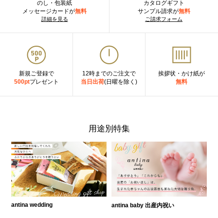
のし・包装紙
カタログギフト
メッセージカードが
無料
サンプル請求が
無料
詳細を見る
ご請求フォーム
新規ご登録で
12時までのご注文で
挨拶状・かけ紙が
500pt
プレゼント
当日出荷
(日曜を除く)
無料
用途別特集
antina wedding
antina baby 出産内祝い
a