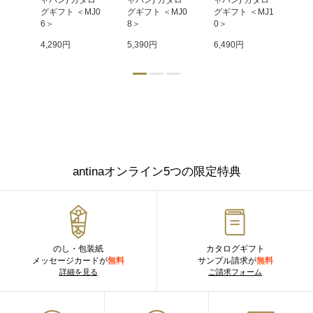
タロ
ャパン) カタロ
ャパン) カタロ
ャパン) カタロ
ャ
MJ2
グギフト ＜MJ0
グギフト ＜MJ0
グギフト ＜MJ1
グ
6＞
8＞
0＞
4
4,290円
5,390円
6,490円
9,
antinaオンライン5つの限定特典
のし・包装紙
カタログギフト
メッセージカードが
無料
サンプル請求が
無料
詳細を見る
ご請求フォーム