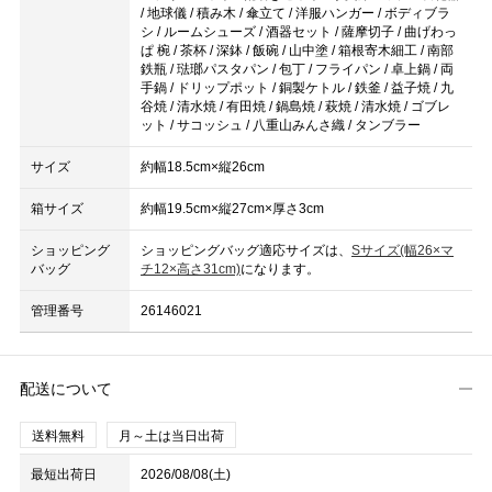
/ 地球儀 / 積み木 / 傘立て / 洋服ハンガー / ボディブラ
シ / ルームシューズ / 酒器セット / 薩摩切子 / 曲げわっ
ぱ 椀 / 茶杯 / 深鉢 / 飯碗 / 山中塗 / 箱根寄木細工 / 南部
鉄瓶 / 琺瑯パスタパン / 包丁 / フライパン / 卓上鍋 / 両
手鍋 / ドリップポット / 銅製ケトル / 鉄釜 / 益子焼 / 九
谷焼 / 清水焼 / 有田焼 / 鍋島焼 / 萩焼 / 清水焼 / ゴブレ
ット / サコッシュ / 八重山みんさ織 / タンブラー
サイズ
約幅18.5cm×縦26cm
箱サイズ
約幅19.5cm×縦27cm×厚さ3cm
ショッピング
ショッピングバッグ適応サイズは、
Sサイズ(幅26×マ
バッグ
チ12×高さ31cm)
になります。
管理番号
26146021
配送について
送料無料
月～土は当日出荷
最短出荷日
2026/08/08(土)