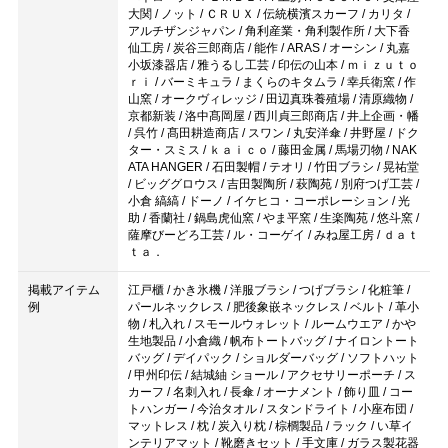
大関 / ノット / ＣＲＵＸ / 伝統横濱スカーフ / カリタ /
アルチザンジャパン / 角利産業・角利製作所 / 大下香
仙工房 / 炭谷三郎商店 / 能作 / ARAS / オーシン / 丸嘉
小坂漆器店 / 雅うるし工芸 / 印伝の山本 / ｍｉｚｕｔｏ
ｒｉ / バーミキュラ / まくらのキタムラ / 幸兵衛窯 / 作
山窯 / オークヴィレッジ / 田辺真珠養殖場 / 清原織物 /
京都新装 / 洛中髙岡屋 / 西川貞三郎商店 / 井上企画・幡
/ 呉竹 / 髙田耕造商店 / スワン / 丸安洋傘 / 井野屋 / ドク
ター・スミス / ｋａｉｃｏ / 藤田金属 / 馬場刃物 / NAK
ATA HANGER / 石田製帽 / テオリ / 竹田ブラシ / 晃祐堂
/ ビッググロウス / 吉田製陶所 / 萩陶苑 / 別府つげ工芸 /
小倉 縞縞 / ドーノ / イケヒコ・コーポレーション / 光
助 / 香蘭社 / 鍋島虎仙窯 / やま平窯 / 生楽陶苑 / 悠斗窯 /
薩摩びーどろ工芸 / ル・コーゲイ / みね屋工房 / ｄａｔ
ｔａ．
掲載アイテム
江戸櫃 / かき氷機 / 洋服ブラシ / つげブラシ / 化粧筆 /
例
パールネックレス / 肥後象嵌ネックレス / ベルト / 革小
物 / 札入れ / スモールウォレット / ルームウエア / かや
生地製品 / 小倉織 / 帆布トートバッグ / ナイロントート
バッグ / デイパック / ショルダーバッグ / ソフトハット
/ 甲州印伝 / 結城紬 ショール / アクセサリーポーチ / ス
カーフ / 名刺入れ / 長傘 / オーナメント / 飾り皿 / コー
トハンガー / 今治タオル / スタンドライト / 小座布団 /
マットレス / 枕 / 炭入り枕 / 棕櫚製品 / ラック / い草イ
ンテリアマット / 靴磨きセット / 手文庫 / ガラス製花器