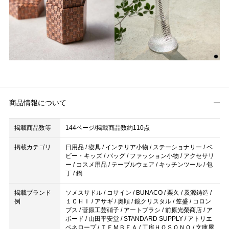
商品情報について
掲載商品数等
144ページ/掲載商品数約110点
掲載カテゴリ
日用品 / 寝具 / インテリア小物 / ステーショナリー / ベ
ビー・キッズ / バッグ / ファッション小物 / アクセサリ
ー / コスメ用品 / テーブルウェア / キッチンツール / 包
丁 / 鍋
掲載ブランド
ソメスサドル / コサイン / BUNACO / 栗久 / 及源鋳造 /
例
１ＣＨＩ / アサギ / 奥順 / 鏡クリスタル / 笠盛 / コロン
ブス / 菅原工芸硝子 / アートブラシ / 前原光榮商店 / ア
ボード / 山田平安堂 / STANDARD SUPPLY / アトリエ
ペネロープ / ＴＥＭＢＥＡ / 工房ＨＯＳＯＮＯ / 文庫屋