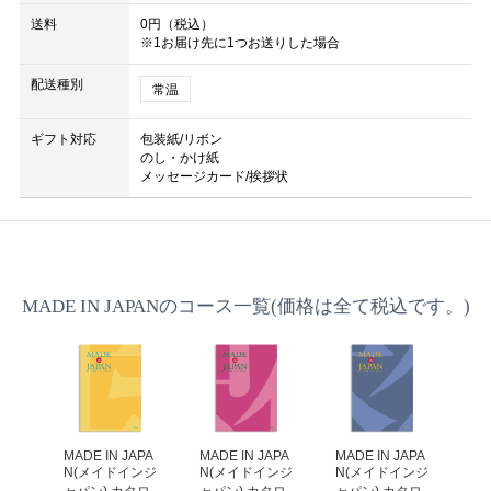
送料
0円（税込）
※1お届け先に1つお送りした場合
配送種別
常温
ギフト対応
包装紙/リボン
のし・かけ紙
メッセージカード/挨拶状
MADE IN JAPANのコース一覧(価格は全て税込です。)
APA
MADE IN JAPA
MADE IN JAPA
MADE IN JAPA
MA
ンジ
N(メイドインジ
N(メイドインジ
N(メイドインジ
N