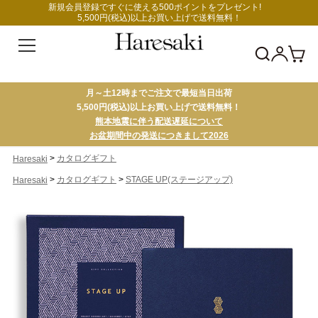
新規会員登録ですぐに使える500ポイントをプレゼント!
5,500円(税込)以上お買い上げで送料無料！
月～土12時までご注文で最短当日出荷
5,500円(税込)以上お買い上げで送料無料！
熊本地震に伴う配送遅延について
お盆期間中の発送につきまして2026
>
カタログギフト
Haresaki
>
>
カタログギフト
STAGE UP(ステージアップ)
Haresaki