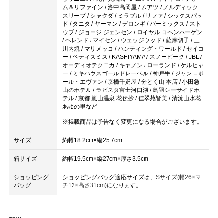
ム＆リファイン / 洛中髙岡屋 / ムアツ / ノルディック
スリープ / シャクダ / ミラブル / リファ / シックスパッ
ド / タニタ / ヤーマン / デロンギ / バーミックス / スト
ウブ / ジョージ ジェンセン / ロイヤル コペンハーゲン
/ ヘレンド / マイセン / ウェッジウッド / 薩摩切子 / 三
川内焼 / マリメッコ / ハンティング・ワールド / セイコ
ー / ベティスミス / KASHIYAMA / スノーピーク / JBL /
オーディオテクニカ / キヤノン / ローランド / ケルヒャ
ー / ミキハウスゴールドレーベル / 神戸牛 / ジャン＝ポ
ール・エヴァン / 京橋千疋屋 / 分とく山 本店 / 小田急
山のホテル / ラビスタ富士河口湖 / 鳥羽シーサイドホ
テル / 京都 嵐山温泉 花伝抄 / 佳翠苑皆美 / 清流山水花
あゆの里など
※掲載商品は予告なく変更になる場合がございます。
サイズ
約幅18.2cm×縦25.7cm
箱サイズ
約幅19.5cm×縦27cm×厚さ3.5cm
ショッピング
ショッピングバッグ適応サイズは、
Sサイズ(幅26×マ
バッグ
チ12×高さ31cm)
になります。